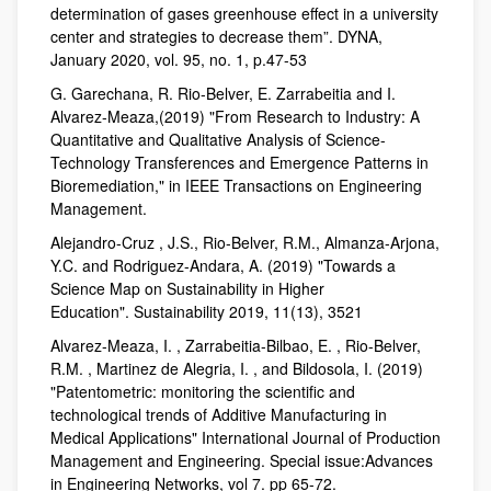
determination of gases greenhouse effect in a university
center and strategies to decrease them”. DYNA,
January 2020, vol. 95, no. 1, p.47-53
G. Garechana, R. Rio-Belver, E. Zarrabeitia and I.
Alvarez-Meaza,(2019) "From Research to Industry: A
Quantitative and Qualitative Analysis of Science-
Technology Transferences and Emergence Patterns in
Bioremediation," in IEEE Transactions on Engineering
Management.
Alejandro-Cruz , J.S., Rio-Belver, R.M., Almanza-Arjona,
Y.C. and Rodriguez-Andara, A. (2019) "Towards a
Science Map on Sustainability in Higher
Education". Sustainability 2019, 11(13), 3521
Alvarez-Meaza, I. , Zarrabeitia-Bilbao, E. , Rio-Belver,
R.M. , Martinez de Alegria, I. , and Bildosola, I. (2019)
"Patentometric: monitoring the scientific and
technological trends of Additive Manufacturing in
Medical Applications" International Journal of Production
Management and Engineering. Special issue:Advances
in Engineering Networks, vol 7. pp 65-72.