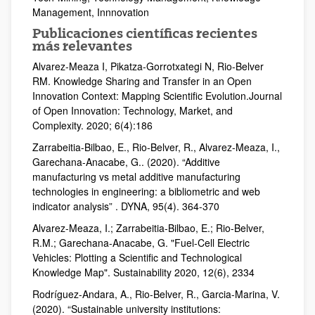
Management, Innnovation
Publicaciones científicas recientes
más relevantes
Alvarez-Meaza I, Pikatza-Gorrotxategi N, Rio-Belver
RM. Knowledge Sharing and Transfer in an Open
Innovation Context: Mapping Scientific Evolution.Journal
of Open Innovation: Technology, Market, and
Complexity. 2020; 6(4):186
Zarrabeitia-Bilbao, E., Rio-Belver, R., Alvarez-Meaza, I.,
Garechana-Anacabe, G.. (2020). “Additive
manufacturing vs metal additive manufacturing
technologies in engineering: a bibliometric and web
indicator analysis” . DYNA, 95(4). 364-370
Alvarez-Meaza, I.; Zarrabeitia-Bilbao, E.; Rio-Belver,
R.M.; Garechana-Anacabe, G. "Fuel-Cell Electric
Vehicles: Plotting a Scientific and Technological
Knowledge Map". Sustainability 2020, 12(6), 2334
Rodríguez-Andara, A., Rio-Belver, R., Garcia-Marina, V.
(2020). “Sustainable university institutions: