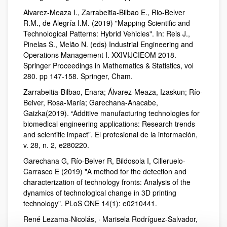
Alvarez-Meaza I., Zarrabeitia-Bilbao E., Rio-Belver
R.M., de Alegría I.M. (2019) "Mapping Scientific and
Technological Patterns: Hybrid Vehicles". In: Reis J.,
Pinelas S., Melão N. (eds) Industrial Engineering and
Operations Management I. XXIVIJCIEOM 2018.
Springer Proceedings in Mathematics & Statistics, vol
280. pp 147-158. Springer, Cham.
Zarrabeitia-Bilbao, Enara; Álvarez-Meaza, Izaskun; Río-
Belver, Rosa-María; Garechana-Anacabe,
Gaizka(2019). “Additive manufacturing technologies for
biomedical engineering applications: Research trends
and scientific impact”. El profesional de la información,
v. 28, n. 2, e280220.
Garechana G, Río-Belver R, Bildosola I, Cilleruelo-
Carrasco E (2019) "A method for the detection and
characterization of technology fronts: Analysis of the
dynamics of technological change in 3D printing
technology". PLoS ONE 14(1): e0210441.
René Lezama-Nicolás, · Marisela Rodríguez-Salvador,