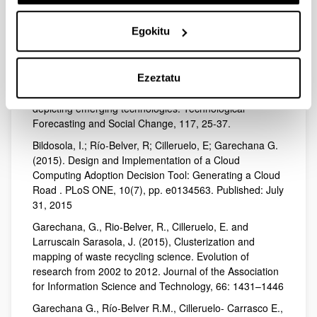
Garechana, G., Río-Belver, R., Bildosola, I. et al (2017)
Effects of innovation management system
Egokitu
standardization on firms: evidence from text mining
annual reports. Scientometrics 111(3), 1987-1999
Ezeztatu
Bildosola, I., Río-Belver, R. M., Garechana, G., &
Cilleruelo, E. (2017). TeknoRoadmap, an approach for
depicting emerging technologies. Technological
Forecasting and Social Change, 117, 25-37.
Bildosola, I.; Río-Belver, R; Cilleruelo, E; Garechana G.
(2015). Design and Implementation of a Cloud
Computing Adoption Decision Tool: Generating a Cloud
Road . PLoS ONE, 10(7), pp. e0134563. Published: July
31, 2015
Garechana, G., Rio-Belver, R., Cilleruelo, E. and
Larruscain Sarasola, J. (2015), Clusterization and
mapping of waste recycling science. Evolution of
research from 2002 to 2012. Journal of the Association
for Information Science and Technology, 66: 1431–1446
Garechana G., Río-Belver R.M., Cilleruelo- Carrasco E.,