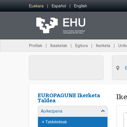
Eduki nagusira joan
Euskara
Español
English
Profilak
Ikasketak
Egitura
Ikerketa
Unib
EUROPAGUNE Ikerketa
Ike
Taldea
Aurkezpena
Erakutsi/izkut
Taldekideak