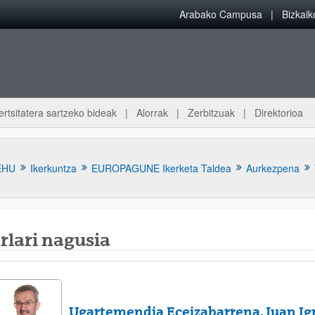
Arabako Campusa
Bizkai
ertsitatera sartzeko bideak
Alorrak
Zerbitzuak
Direktorioa
EHU
Ikerkuntza
EUROPAGUNE Ikerketa Taldea
Aurkezpena
rlari nagusia
atu azpiorriak
Ugartemendia Eceizabarrena, Juan Ig