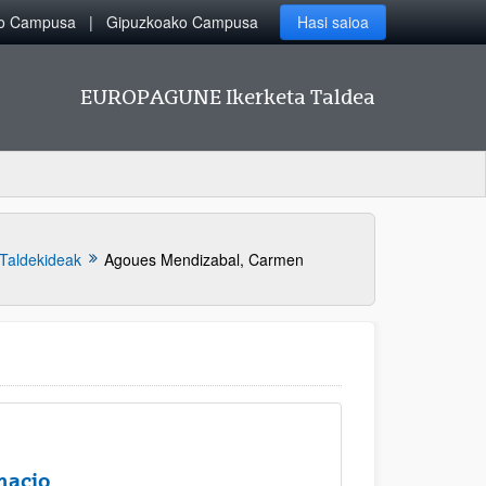
ko Campusa
Gipuzkoako Campusa
Hasi saioa
EUROPAGUNE Ikerketa Taldea
Taldekideak
Agoues Mendizabal, Carmen
nacio