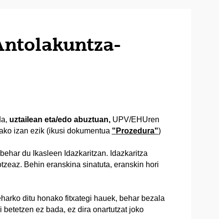
ntolakuntza-
da,
uztailean eta/edo abuztuan,
UPV/EHUren
ako izan ezik (ikusi dokumentua
"
Prozedura
"
)
ehar du Ikasleen Idazkaritzan. Idazkaritza
tzeaz. Behin eranskina sinatuta, eranskin hori
eharko ditu honako fitxategi hauek, behar bezala
i betetzen ez bada, ez dira onartutzat joko