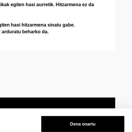
ikak egiten hasi aurretik. Hitzarmena ez da
ten hasi hitzarmena sinatu gabe.
z arduratu beharko da.
Dena onartu