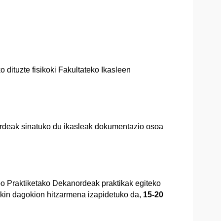
dituzte fisikoki Fakultateko Ikasleen
rdeak sinatuko du ikasleak dokumentazio osoa
o Praktiketako Dekanordeak praktikak egiteko
ekin dagokion hitzarmena izapidetuko da,
15-20