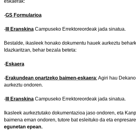
eskaerak:
-
GS Formularioa
-
III Eranskina
Campuseko Errektoreordeak jada sinatua.
Bestalde, ikasleek honako dokumentu hauek aurkeztu beharko 
Idazkaritzan, behar bezala beteta:
-
Eskaera
-
Erakundean onartzeko baimen-eskaera
:
Agiri hau Dekano
aurkeztu ondoren.
tatu azpiorriak
-
III Eranskina
Campuseko Errektoreordeak jada sinatua.
Ikasleek aurkeztutako dokumentazioa jaso ondoren, eta Kanp
baimena eman ondoren, tutore bat esleituko da eta enpresar
egunetan epean.