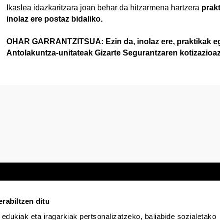
tatu azpiorriak
Ikaslea idazkaritzara joan behar da hitzarmena hartzera
prakt
inolaz ere postaz bidaliko.
OHAR GARRANTZITSUA: Ezin da, inolaz ere, praktikak egi
Antolakuntza-unitateak Gizarte Segurantzaren kotizazioa
rabiltzen ditu
 edukiak eta iragarkiak pertsonalizatzeko, baliabide sozialetako