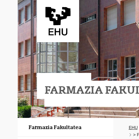
Eduki nagusira joan
FARMAZIA FAKU
Farmazia Fakultatea
EHU
> 