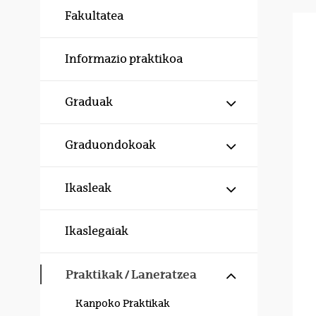
Fakultatea
Informazio praktikoa
Erakutsi/izku
Graduak
Erakutsi/izku
Graduondokoak
Erakutsi/izku
Ikasleak
Ikaslegaiak
Erakutsi/izku
Praktikak / Laneratzea
Kanpoko Praktikak