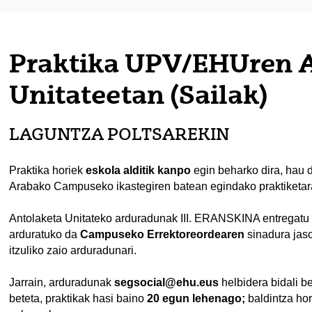
Praktika UPV/EHUren A
Unitateetan (Sailak)
tatu azpiorriak
LAGUNTZA POLTSAREKIN
tatu azpiorriak
Praktika horiek
eskola alditik kanpo
egin beharko dira, hau 
tatu azpiorriak
Arabako Campuseko ikastegiren batean egindako praktiketar
Antolaketa Unitateko arduradunak III. ERANSKINA entregatu b
arduratuko da
Campuseko Errektoreordearen
sinadura jaso
itzuliko zaio arduradunari.
tatu azpiorriak
Jarrain, arduradunak
segsocial@ehu.eus
helbidera bidali b
beteta, praktikak hasi baino
20 egun lehenago;
baldintza hor