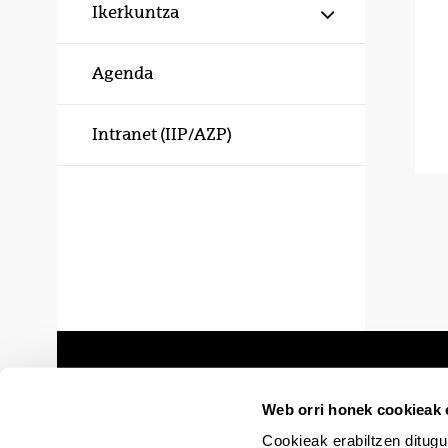
Erakutsi/izku
Ikerkuntza
Agenda
Intranet (IIP/AZP)
Web orri honek cookieak e
Cookieak erabiltzen ditugu