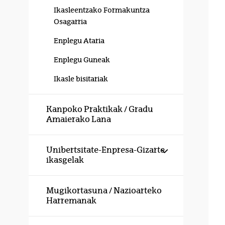
Ikasleentzako Formakuntza
Osagarria
Enplegu Ataria
Enplegu Guneak
Ikasle bisitariak
Kanpoko Praktikak / Gradu
Amaierako Lana
Erakutsi/izku
Unibertsitate-Enpresa-Gizarte
ikasgelak
Mugikortasuna / Nazioarteko
Harremanak