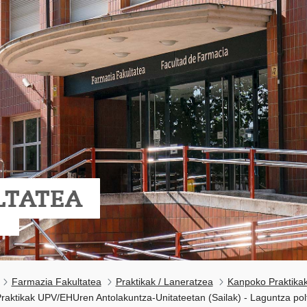
LTATEA
Farmazia Fakultatea
Praktikak / Laneratzea
Kanpoko Praktika
Praktikak UPV/EHUren Antolakuntza-Unitateetan (Sailak) - Laguntza pol