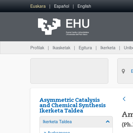
Eduki nagusira joan
Euskara
Español
English
Profilak
Ikasketak
Egitura
Ikerketa
Unib
Asymmetric Catalysis
and Chemical Synthesis
Ikerketa Taldea
Am
Ikerketa Taldea
Erakutsi/izkut
(Ph.
Aurkezpena