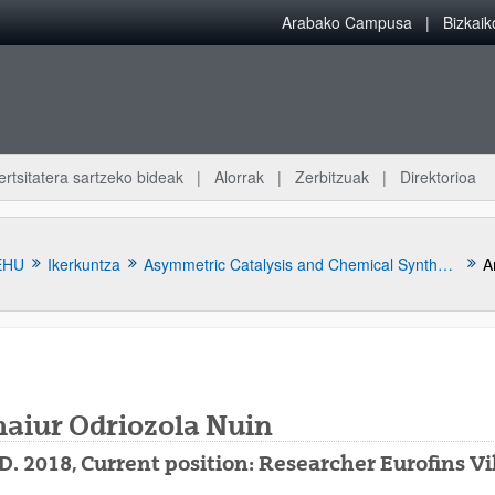
Arabako Campusa
Bizkai
ertsitatera sartzeko bideak
Alorrak
Zerbitzuak
Direktorioa
EHU
Ikerkuntza
Asymmetric Catalysis and Chemical Synthesis Ikerketa Taldea
A
aiur Odriozola Nuin
atu azpiorriak
D. 2018, Current position: Researcher Eurofins V