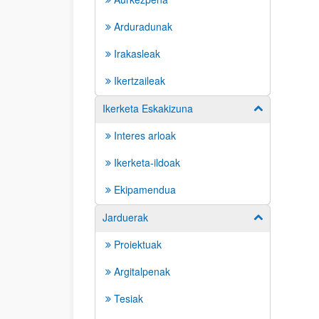
Arduradunak
Irakasleak
Ikertzaileak
Ikerketa Eskakizuna
Erakutsi/izkut
Interes arloak
Ikerketa-ildoak
Ekipamendua
Jarduerak
Erakutsi/izkut
Proiektuak
Argitalpenak
Tesiak