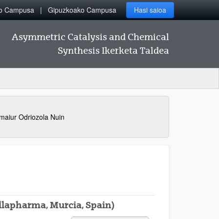
ko Campusa
Gipuzkoako Campusa
Hasi saioa
Asymmetric Catalysis and Chemical
Synthesis Ikerketa Taldea
maiur Odriozola Nuin
illapharma, Murcia, Spain)