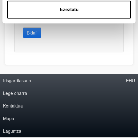
Ezeztatu
Bidali
Irisgarritasuna
EHU
Lege oharra
Kontaktua
Mapa
Laguntza