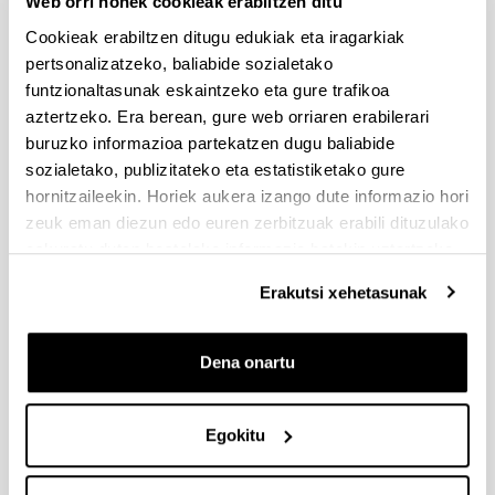
Web orri honek cookieak erabiltzen ditu
Cookieak erabiltzen ditugu edukiak eta iragarkiak
pertsonalizatzeko, baliabide sozialetako
funtzionaltasunak eskaintzeko eta gure trafikoa
aztertzeko. Era berean, gure web orriaren erabilerari
buruzko informazioa partekatzen dugu baliabide
sozialetako, publizitateko eta estatistiketako gure
Fisioterapian graduatua (2018) eta Zahartze
hornitzaileekin. Horiek aukera izango dute informazio hori
Osasuntsu eta Bizi Kalitatean Masterra (2019)
zeuk eman diezun edo euren zerbitzuak erabili dituzulako
UPV/EHUn. 2022. urtetik LIU irakaslea da
Fisiologiako sailean, eta Fisioterapiako Graduan
eskuratu duten bestelako informazio batekin uztartzeko.
ematen ditu klaseak. 2024. urtean bere doktorego
Erakutsi xehetasunak
tesia defendatzen du: "Min lunbarra pertsona
nagusien zaintzaile profesionaletan: Arrisku
faktoreen identifikazioa eta bideokonferentzia
Dena onartu
bidezko ariketa fisikoko esku-hartze baten eragina".
Erakunde publikoetako deialdi leihakorretan
finantzatutako 4 proiektutan, 3 OTRI kontratuetan,
Egokitu
eta Bizkaiko Foru Aldundiarekin lankidetza
hitzarmen batean hartu du parte. 9 JCR artikulu eta