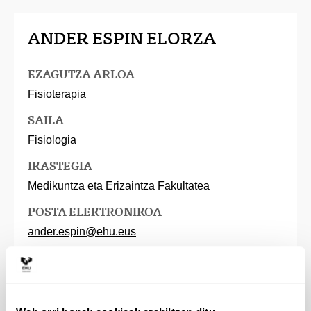
ANDER ESPIN ELORZA
EZAGUTZA ARLOA
Fisioterapia
SAILA
Fisiologia
IKASTEGIA
Medikuntza eta Erizaintza Fakultatea
POSTA ELEKTRONIKOA
ander.espin@ehu.eus