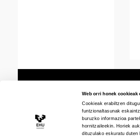
Web orri honek cookieak e
Cookieak erabiltzen ditugu
funtzionaltasunak eskaintz
buruzko informazioa partek
hornitzaileekin. Horiek au
dituzulako eskuratu duten 