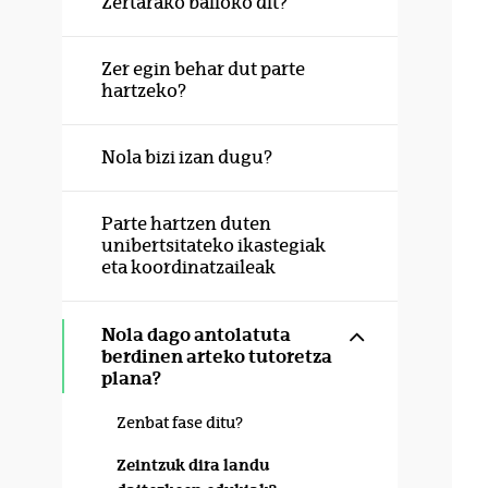
Zertarako balioko dit?
Zer egin behar dut parte
hartzeko?
Nola bizi izan dugu?
Parte hartzen duten
unibertsitateko ikastegiak
eta koordinatzaileak
Erakutsi/izku
Nola dago antolatuta
berdinen arteko tutoretza
plana?
Zenbat fase ditu?
Zeintzuk dira landu