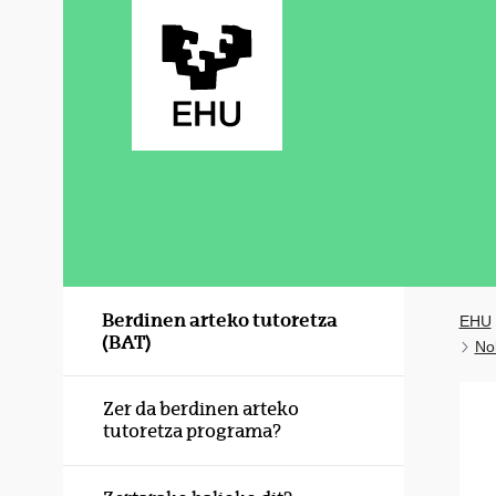
Eduki nagusira joan
Berdinen arteko tutoretza
EHU
(BAT)
Nol
Zer da berdinen arteko
tutoretza programa?