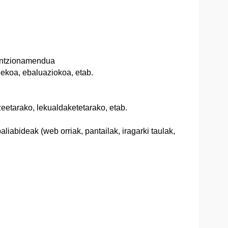
funtzionamendua
zekoa, ebaluaziokoa, etab.
zeetarako, lekualdaketetarako, etab.
iabideak (web orriak, pantailak, iragarki taulak,