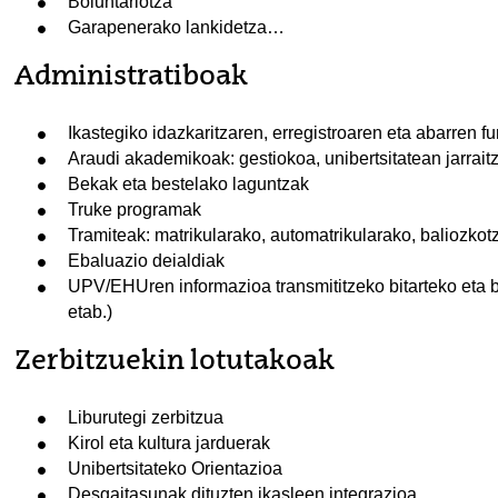
Boluntariotza
Garapenerako lankidetza…
Administratiboak
Ikastegiko idazkaritzaren, erregistroaren eta abarren 
Araudi akademikoak: gestiokoa, unibertsitatean jarrait
Bekak eta bestelako laguntzak
Truke programak
Tramiteak: matrikularako, automatrikularako, baliozkot
Ebaluazio deialdiak
UPV/EHUren informazioa transmititzeko bitarteko eta bal
etab.)
Zerbitzuekin lotutakoak
Liburutegi zerbitzua
Kirol eta kultura jarduerak
Unibertsitateko Orientazioa
Desgaitasunak dituzten ikasleen integrazioa