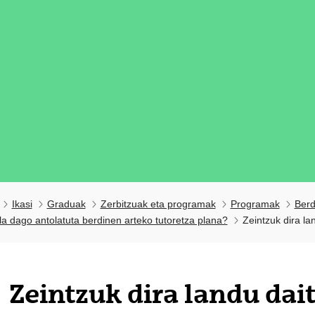
Ikasi
Graduak
Zerbitzuak eta programak
Programak
Berd
a dago antolatuta berdinen arteko tutoretza plana?
Zeintzuk dira l
Zeintzuk dira landu da