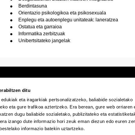
Berdintasuna
Orientazio psikologikoa eta psikosexuala
Enplegu eta autoenplegu unitateak: laneratzea
Ostatua eta garraioa
Informatika zerbitzuak
Unibertsitateko jangelak
rabiltzen ditu
 edukiak eta iragarkiak pertsonalizatzeko, baliabide sozialetako
Egoitza elektronikoa
Irisgarritasuna
Lege
eko eta gure trafikoa aztertzeko. Era berean, gure web orriaren e
atzen dugu baliabide sozialetako, publizitateko eta estatistiketa
EHU Tiktok-en
EHU Bluesky-n
EHU Fa
kera izango dute informazio hori zeuk eman diezun edo euren zerb
bestelako informazio batekin uztartzeko.