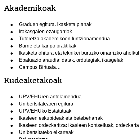
Akademikoak
Graduen egitura. Ikasketa planak
Irakasgaien ezaugarriak
Tutoretza akademikoen funtzionamendua
Barne eta kanpo praktikak
Ikasketa ohitura eta teknikei buruzko oinarrizko aholkul
Ebaluazio araudia: datak, ordutegiak, ikasgelak
Campus Birtuala…
Kudeaketakoak
tatu azpiorriak
UPV/EHUren antolamendua
Unibertsitatearen egitura
UPV/EHUko Estatutuak
Ikasleen eskubideak eta betebeharrak
Ikasleen ordezkaritza: ikasleen kontseiluak, ordezkaria
Unibertsitateko elkarteak