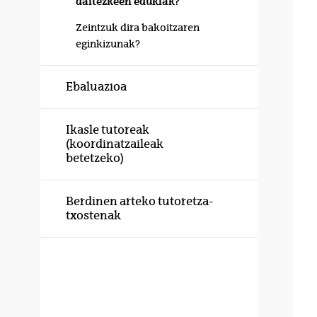
daitezkeen edukiak?
Zeintzuk dira bakoitzaren
eginkizunak?
Ebaluazioa
Ikasle tutoreak
(koordinatzaileak
betetzeko)
Berdinen arteko tutoretza-
txostenak