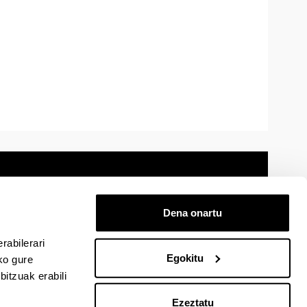
Dena onartu
 oharra
Mapa
Laguntza
Kontaktua
rabilerari
Egokitu
ko gure
cebook-en
EHU Linkedin-en
EHU Instagram-en
EHU Youtube-en
EHU Vimeo-en
EHU Flickr-en
itzuak erabili
Ezeztatu