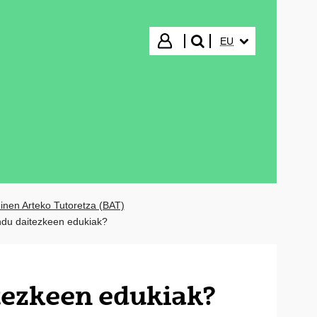
HIZKUNTZA HAUTA
Hasi saioa
EU
bilatu"
inen Arteko Tutoretza (BAT)
andu daitezkeen edukiak?
itezkeen edukiak?