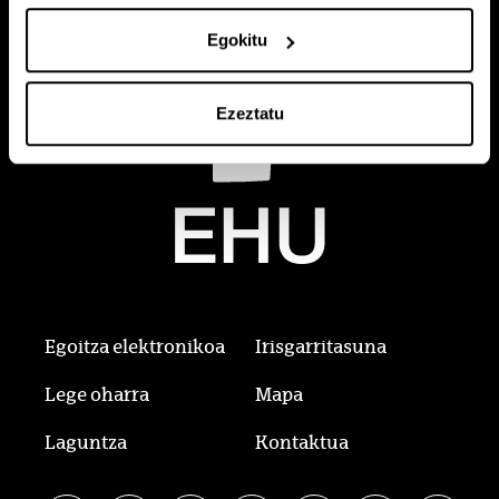
Egokitu
Ezeztatu
Egoitza elektronikoa
Irisgarritasuna
Lege oharra
Mapa
Laguntza
Kontaktua