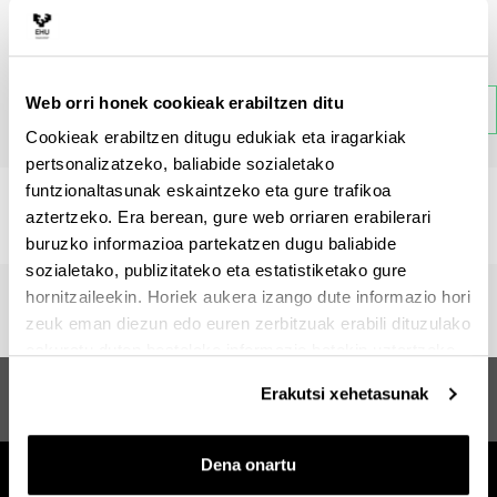
Gaia
Web orri honek cookieak erabiltzen ditu
Atzera
Cookieak erabiltzen ditugu edukiak eta iragarkiak
pertsonalizatzeko, baliabide sozialetako
funtzionaltasunak eskaintzeko eta gure trafikoa
Ez dago atal honi buruzko informaziorik.
aztertzeko. Era berean, gure web orriaren erabilerari
buruzko informazioa partekatzen dugu baliabide
sozialetako, publizitateko eta estatistiketako gure
hornitzaileekin. Horiek aukera izango dute informazio hori
zeuk eman diezun edo euren zerbitzuak erabili dituzulako
eskuratu duten bestelako informazio batekin uztartzeko.
Osasunaren Sustapena eta
Iradokizunak eta
Erakutsi xehetasunak
Osasun Komunitarioa
eskaerak
Dena onartu