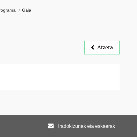
rograma
Gaia
Atzera
Iradokizunak eta eskaerak