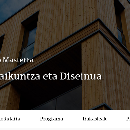
 Masterra
raikuntza eta Diseinua
modularra
Programa
Irakasleak
P