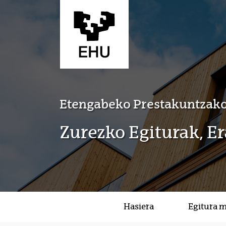
Eduki nagusira joan
Etengabeko Prestakuntzako
Zurezko Egiturak, E
Hasiera
Egitura 