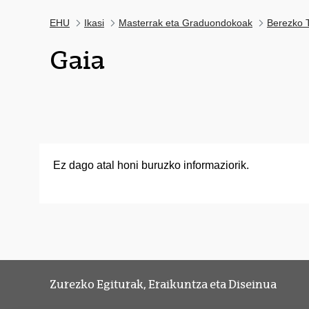
EHU
Ikasi
Masterrak eta Graduondokoak
Berezko T
Gaia
Ez dago atal honi buruzko informaziorik.
Zurezko Egiturak, Eraikuntza eta Diseinua