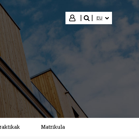
HIZKUNTZA HAUTA
Hasi saioa
EU
bilatu"
raktikak
Matrikula