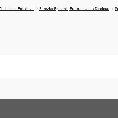
itulazioen Eskaintza
Zurezko Egiturak, Eraikuntza eta Diseinua
P