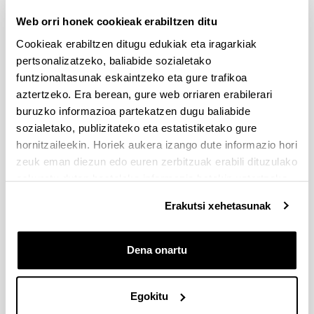
eskaerak
Web orri honek cookieak erabiltzen ditu
Cookieak erabiltzen ditugu edukiak eta iragarkiak
Idatzi hemen zure iradokizuna edo eskaera
pertsonalizatzeko, baliabide sozialetako
funtzionaltasunak eskaintzeko eta gure trafikoa
Derrigorrezko eremuak
aztertzeko. Era berean, gure web orriaren erabilerari
buruzko informazioa partekatzen dugu baliabide
sozialetako, publizitateko eta estatistiketako gure
hornitzaileekin. Horiek aukera izango dute informazio hori
zeuk eman diezun edo euren zerbitzuak erabili dituzulako
eskuratu duten bestelako informazio batekin uztartzeko.
Erakutsi xehetasunak
Dena onartu
Egokitu