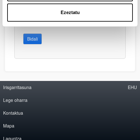
Ezeztatu
Bidali
Irisgarritasuna
EHU
Lege oharra
Kontaktua
Mapa
Laguntza