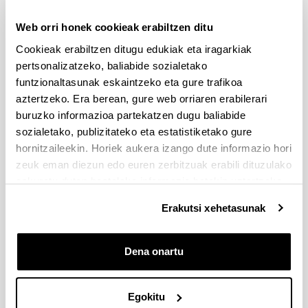
Iradokizunak eta 
Web orri honek cookieak erabiltzen ditu
eskaerak
Cookieak erabiltzen ditugu edukiak eta iragarkiak
Idatzi hemen zure iradokizuna edo eskaera
pertsonalizatzeko, baliabide sozialetako
funtzionaltasunak eskaintzeko eta gure trafikoa
aztertzeko. Era berean, gure web orriaren erabilerari
Derrigorrezko eremuak
buruzko informazioa partekatzen dugu baliabide
sozialetako, publizitateko eta estatistiketako gure
hornitzaileekin. Horiek aukera izango dute informazio hori
zeuk eman diezun edo euren zerbitzuak erabili dituzulako
eskuratu duten bestelako informazio batekin uztartzeko.
Erakutsi xehetasunak
Dena onartu
Egokitu