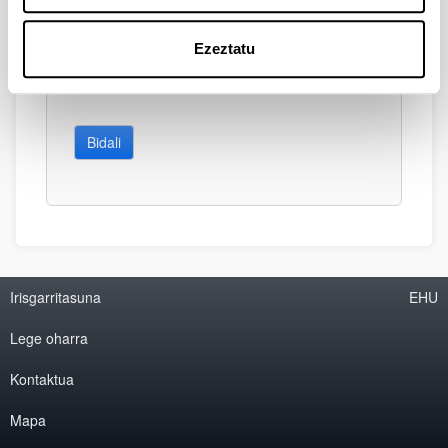
Ezeztatu
Bidali
Irisgarritasuna
EHU
Lege oharra
Kontaktua
Mapa