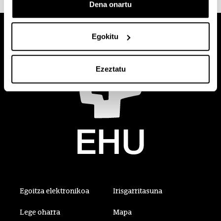
Dena onartu
Egokitu
Ezeztatu
Egoitza elektronikoa
Irisgarritasuna
Lege oharra
Mapa