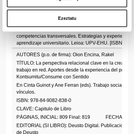
International Conference of Education, Research and In
2018. Ibon Aranburu, María Beatriz Plaza, María Soled
Ezeztatu
Insunza, Aitor Basañez
Inza-Bartolomé, Amaia (coord. edi.) (2018). Compromiso
competencias transversales. Estrategias y experiencia
aprendizaje universitario. Leioa: UPV-EHU. [ISBN: 978
AUTORES (p.o. de firma): Oion Encina, Rakel
TÍTULO: La perspectiva relacional clave en la creación
trabajo en red. Aportes desde la experiencia del proyec
Kontsumitu/Consume con Sentido
En Cinta Guinot y Ane Ferran (eds). Trabajo social: Art
vínculos.
ISBN: 978-84-9082-838-0
CLAVE: Capitulo de Libro
PÁGINAS, INICIAL: 809 Final: 819 FECHA: 201
EDITORIAL (SI LIBRO): Deusto Digital. Publicaciones 
de Deusto