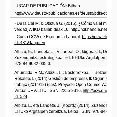
LUGAR DE PUBLICACIÓN: Bilbao
http://www.deusto-publicaciones.es/deusto/pdfs/otrasp
- De la Cal M. & Otazua G. (2015). ¿Cómo va el mercad
verdad)?. IKD baliabideak 10.
http://hdl.handle.net/10
- Curso OCW de Economía Laboral.
https://ocw.ehu.eu
id=481&lang=en
Albizu, E.; Landeta, J.; Villarreal, O.; Idigoras, I.; Delgad
Zuzendaritza estrategikoa: Ed. EHUko Argitalpen zerbit
978-84-9082-035-3.
Ahumada, R.M.; Albizu, E.; Basterretxea, I.; Betzuen, A.; 
Rekalde, I. (2014) Gestión de empresas II: Organizaci
trabajo (2014/12) (cas). Proyecto Open Course Ware 
Virtual UPV/EHU. ISSN: 2255-2316.
http://ocw.ehu.es/
id=324
Albizu, E. eta Landeta, J. (Koord.) (2014), Zuzendaritza
EHUko Argitalpen zerbitzua. Leioa. ISBN: 978-84-9082