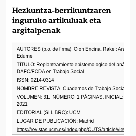
Hezkuntza-berrikuntzaren
inguruko artikuluak eta
argitalpenak
AUTORES (p.o. de firma): Oion Encina, Rakel; Arangur
Edurne
TÍTULO: Replanteamiento epistemologico del análisis s
DAFO/FODA en Trabajo Social
ISSN: 0214-0314
NOMBRE REVISTA: Cuadernos de Trabajo Social
VOLUMEN: 31, NÚMERO: 1 PÁGINAS, INICIAL: 115
2021
EDITORIAL (SI LIBRO): UCM
LUGAR DE PUBLICACIÓN: Madrid
https://revistas.ucm.es/index.php/CUTS/article/view/