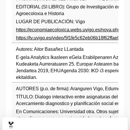
EDITORIAL (SI LIBRO): Grupo de Investigación en Eco
Agroecoloxia e Historia
LUGAR DE PUBLICACIÓN: Vigo
https://economiaecoloxica.webs.uvigo.es/nova.php?id
https://tv.uvigo.es/video/5f1fe5c62eb06b18f62ffae0
Autores: Aitor Basañez LLantada
E-gela Analytics Ikasleen eGela Erabilpenaren Azterket
Kudeaketa Aurreratuaren 25. Europar Astearen baitan 
Jendartea 2019, EHUAgenda 2030: IKD i3 esperientzi
ekitaldian.
AUTORES (p.o. de firma): Aranguren Vigo, Edurne; Oio
TÍTULO: Dialogo interactivo entre asignaturas del Grad
Acercamiento diagnostico y planificación social en el b
En Comunicaciones: Universidad otra. Otros sujetos, ot
otras alianzas para una universidad que transforma. II 
ISBN: 978-84-16257-31-7