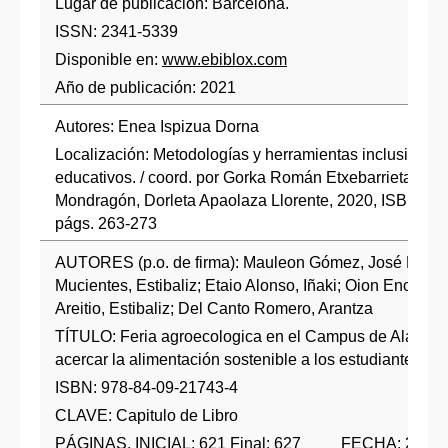
Lugar de publicación: Barcelona.
ISSN: 2341-5339
Disponible en:
www.ebiblox.com
Año de publicación: 2021
Autores: Enea Ispizua Dorna
Localización: Metodologías y herramientas inclusivas e
educativos. / coord. por Gorka Román Etxebarrieta, Na
Mondragón, Dorleta Apaolaza Llorente, 2020, ISBN 97
págs. 263-273
AUTORES (p.o. de firma): Mauleon Gómez, José Ramó
Mucientes, Estibaliz; Etaio Alonso, Iñaki; Oion Encina,
Areitio, Estibaliz; Del Canto Romero, Arantza
TÍTULO: Feria agroecologica en el Campus de Alava: u
acercar la alimentación sostenible a los estudiantes uni
ISBN: 978-84-09-21743-4
CLAVE: Capitulo de Libro
PÁGINAS, INICIAL: 621 Final: 627 FECHA: 2020