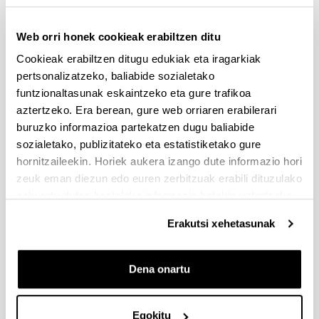
CLAVE: Capitulo de Libro
PÁGINAS, INICIAL: 111 Final: 117 FECHA: 201
Web orri honek cookieak erabiltzen ditu
EDITORIAL (SI LIBRO): UPV/EHU Hegoa. Instituto de E
Cookieak erabiltzen ditugu edukiak eta iragarkiak
Desarrollo y Cooperacion Internacional
pertsonalizatzeko, baliabide sozialetako
LUGAR DE PUBLICACIÓN: Bilbao
funtzionaltasunak eskaintzeko eta gure trafikoa
https://publicaciones.hegoa.ehu.eus/es/publications/39
aztertzeko. Era berean, gure web orriaren erabilerari
buruzko informazioa partekatzen dugu baliabide
AUTORES (p.o. de firma): Aranguren Vigo, Edurne; Oio
sozialetako, publizitateko eta estatistiketako gure
TÍTULO: Experiencia piloto de aprendizaje-servicio en 
hornitzaileekin. Horiek aukera izango dute informazio hori
Trabajo Social Comunitario y Diseño y Evaluación de 
zeuk eman diezun edo euren zerbitzuak erabili dituzulako
del Grado de Trabajo Social
eskuratu duten bestelako informazio batekin uztartzeko.
ISBN: 978-84-9082-838-0
Erakutsi xehetasunak
CLAVE: Capitulo de Libro
PÁGINAS, INICIAL: 137 Final: 146 FECH
EDITORIAL (SI LIBRO): Servicio Editorial de la Univer
Dena onartu
LUGAR DE PUBLICACIÓN: Bilbao
Moodle analytics: Guidelines for optimizing e-learning
Egokitu