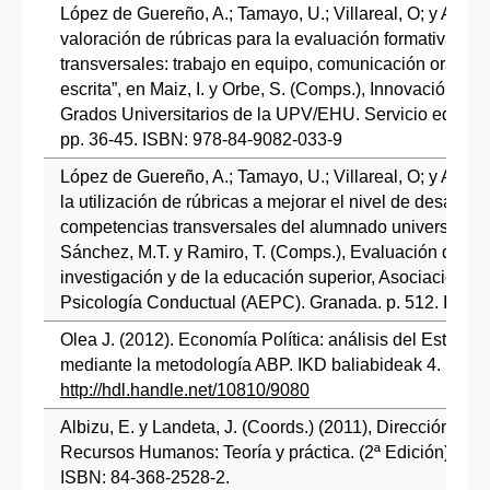
López de Guereño, A.; Tamayo, U.; Villareal, O; y Albizu
valoración de rúbricas para la evaluación formativa de
transversales: trabajo en equipo, comunicación oral y 
escrita”, en Maiz, I. y Orbe, S. (Comps.), Innovación y C
Grados Universitarios de la UPV/EHU. Servicio editori
pp. 36-45. ISBN: 978-84-9082-033-9
López de Guereño, A.; Tamayo, U.; Villareal, O; y Albiz
la utilización de rúbricas a mejorar el nivel de desarroll
competencias transversales del alumnado universitario
Sánchez, M.T. y Ramiro, T. (Comps.), Evaluación de la 
investigación y de la educación superior, Asociación E
Psicología Conductual (AEPC). Granada. p. 512. ISBN
Olea J. (2012). Economía Política: análisis del Estado 
mediante la metodología ABP. IKD baliabideak 4.
http://hdl.handle.net/10810/9080
Albizu, E. y Landeta, J. (Coords.) (2011), Dirección Estr
Recursos Humanos: Teoría y práctica. (2ª Edición). Ed.
ISBN: 84-368-2528-2.