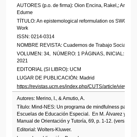
AUTORES (p.o. de firma): Oion Encina, Rakel,; Arangu
Edurne
TÍTULO: An epistemological reformulation os SWOT ana
Work
ISSN: 0214-0314
NOMBRE REVISTA: Cuadernos de Trabajo Social
VOLUMEN: 34, NÚMERO: 1 PÁGINAS, INICIAL: 127 F
2021
EDITORIAL (SI LIBRO): UCM
LUGAR DE PUBLICACIÓN: Madrid
https://revistas.ucm.es/index.php/CUTS/article/view/
Autores: Merino, I., & Amutio, A.
Título: Mind-NES: Un programa de mindfulness para a
Escuelas de Educación Especial. En M. Álvarez y R. Bi
Manual de Orientación y Tutoría, 69, p. 1-12. (versión el
Editorial: Wolters-Kluwer.