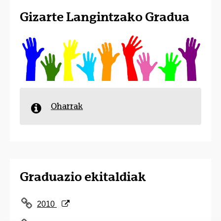
Gizarte Langintzako Gradua
Oharrak
Graduazio ekitaldiak
(Beste leiho bat zabalduko du)
2010