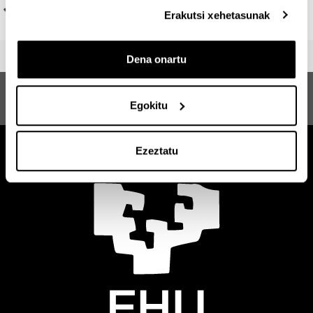
Material eta prozedura artistikoak
Erakutsi xehetasunak
Dena onartu
Ikerketa eta Sormena Artean
Egokitu
Masterra
Ezeztatu