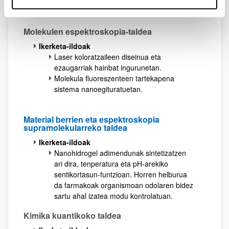
magnetikoak. Kimika kuantikoa
Molekulen espektroskopia-taldea
Ikerketa-ildoak
Laser koloratzaileen diseinua eta
ezaugarriak hainbat ingurunetan.
Molekula fluoreszenteen tartekapena
sistema nanoegituratuetan.
Material berrien eta espektroskopia
supramolekularreko taldea
Ikerketa-ildoak
Nanohidrogel adimendunak sintetizatzen
ari dira, tenperatura eta pH-arekiko
sentikortasun-funtzioan. Horren helburua
da farmakoak organismoan odolaren bidez
sartu ahal izatea modu kontrolatuan.
Kimika kuantikoko taldea