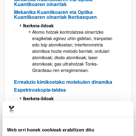
Kuantikoaren oinarriak
Mekanika Kuantikoaren eta Optika
Kuantikoaren oinarriak Ikerbasquen
Ikerketa-ildoak
Atomo hotzak kontrolatzea oinarrizko
eragiketak eginez uhin-gidetan, tranpetan
edo txip atomikoetan; interferometria
atomikoa hozte-metodo berriak; ordulari
atomikoak; diodo atomikoak; laser
atomikoak; gas ultrahotzak Tonks-
Girardeau-ren erregimenean.
Erreakzio kimikoetako molekulen dinamika
Espektroskopia-taldea
Ikerketa-ildoak
Interes atmosferikoa duten Aerosolen eta
gas-fasean dauden azalera Zinetikoen
laborategiko ikerketak. Erreakzioak goi-
atmosferan (metalak eta ioiak). Bi eta hiru
fotoiko laser-espektroskopien garapena
Web orri honek cookieak erabiltzen ditu