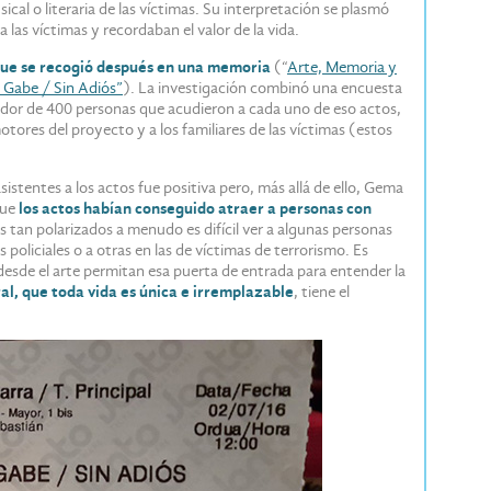
cal o literaria de las víctimas. Su interpretación se plasmó
las víctimas y recordaban el valor de la vida.
 que se recogió después en una memoria
(“
Arte, Memoria y
k Gabe / Sin Adiós”
). La investigación combinó una encuesta
edor de 400 personas que acudieron a cada uno de eso actos,
tores del proyecto y a los familiares de las víctimas (estos
asistentes a los actos fue positiva pero, más allá de ello, Gema
que
los actos habían conseguido atraer a personas con
s tan polarizados a menudo es difícil ver a algunas personas
policiales o a otras en las de víctimas de terrorismo. Es
esde el arte permitan esa puerta de entrada para entender la
al, que toda vida es única e irremplazable
, tiene el