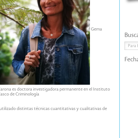
Gema
Busc
Fech
arona es doctora investigadora permanente en el Instituto
asco de Criminología
tilizado distintas técnicas cuantitativas y cualitativas de