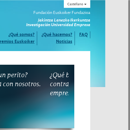
Castellano
Fundación Euskoiker Fundazioa
Jakintza Lanezko Ikerkuntza
Investigación Universidad Empresa
¿Qué somos?
¿Qué hacemos?
FAQ
remios Euskoiker
Noticias
Qué beneficios tiene
¿Cómo puedo contra
ontratar proyectos con
proyectos con la
mpresas?
Universidad?