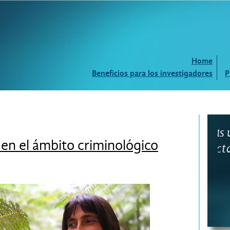
Home
Beneficios para los investigadores
P
¿Buscas un perito?
¿
 en el ámbito criminológico
Contacta con nosotros.
c
e