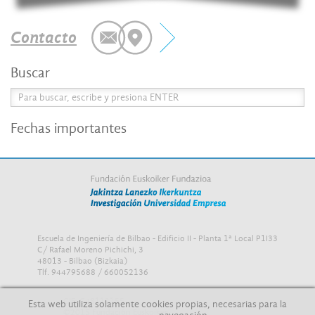
Contacto
Buscar
Fechas importantes
Escuela de Ingeniería de Bilbao - Edificio II - Planta 1ª Local P1I33
C/ Rafael Moreno Pichichi, 3
48013 - Bilbao (Bizkaia)
Tlf. 944795688 / 660052136
CIF: G48112155
Esta web utiliza solamente cookies propias, necesarias para la
©2015 Fundación Euskoiker