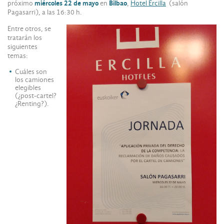
próximo
miércoles 22 de mayo
en
Bilbao
,
Hotel Ercilla
(salón
Pagasarri), a las 16:30 h.
Entre otros, se
tratarán los
siguientes
temas:
Cuáles son
los camiones
elegibles
(¿post-cartel?
¿Renting?).