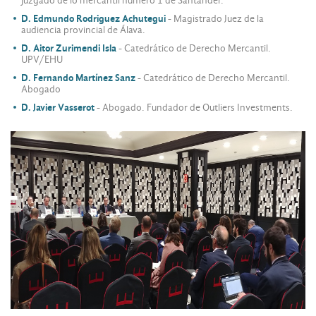
juzgado de lo mercantil número 1 de Santander.
D. Edmundo Rodriguez Achutegui
- Magistrado Juez de la
audiencia provincial de Álava.
D. Aitor Zurimendi Isla
- Catedrático de Derecho Mercantil.
UPV/EHU
D. Fernando Martínez Sanz
- Catedrático de Derecho Mercantil.
Abogado
D. Javier Vasserot
- Abogado. Fundador de Outliers Investments.