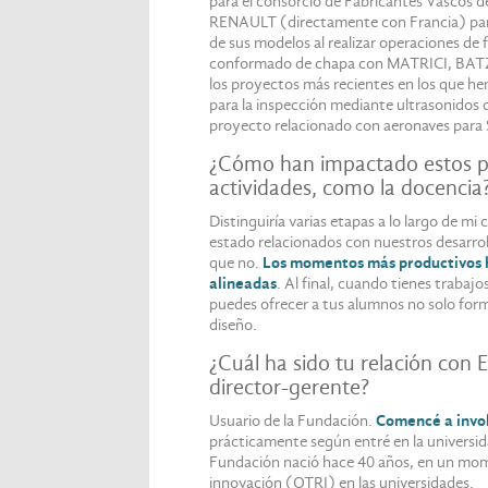
para el consorcio de Fabricantes Vascos 
RENAULT (directamente con Francia) para 
de sus modelos al realizar operaciones de
conformado de chapa con MATRICI, BATZ
los proyectos más recientes en los que he
para la inspección mediante ultrasonidos 
proyecto relacionado con aeronaves par
¿Cómo han impactado estos pr
actividades, como la docencia
Distinguiría varias etapas a lo largo de m
estado relacionados con nuestros desarrol
que no.
Los momentos más productivos 
alineadas
. Al final, cuando tienes traba
puedes ofrecer a tus alumnos no solo form
diseño.
¿Cuál ha sido tu relación con 
director-gerente?
Usuario de la Fundación.
Comencé a invo
prácticamente según entré en la universida
Fundación nació hace 40 años, en un momen
innovación (OTRI) en las universidades.