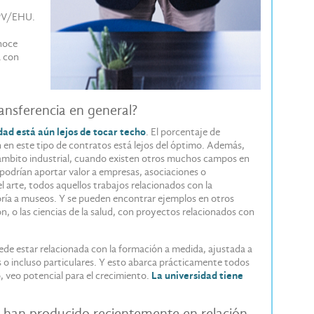
 UPV/EHU.
noce
a con
ansferencia en general?
dad está aún lejos de tocar techo
. El porcentaje de
n en este tipo de contratos está lejos del óptimo. Además,
l ámbito industrial, cuando existen otros muchos campos en
podrían aportar valor a empresas, asociaciones o
l arte, todos aquellos trabajos relacionados con la
soría a museos. Y se pueden encontrar ejemplos en otros
 o las ciencias de la salud, con proyectos relacionados con
uede estar relacionada con la formación a medida, ajustada a
s o incluso particulares. Y esto abarca prácticamente todos
o, veo potencial para el crecimiento.
La universidad tiene
 han producido recientemente en relación