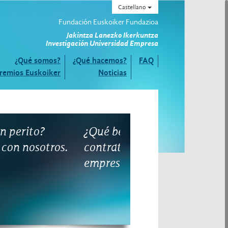
Castellano
Fundación Euskoiker Fundazioa
Jakintza Lanezko Ikerkuntza
Investigación Universidad Empresa
¿Qué somos?
¿Qué hacemos?
FAQ
remios Euskoiker
Noticias
ué beneficios tiene
¿Cómo puedo contrat
ntratar proyectos con
proyectos con la
presas?
Universidad?