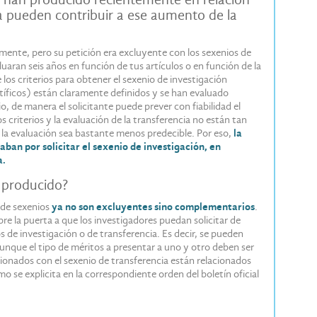
ia pueden contribuir a ese aumento de la
iamente, pero su petición era excluyente con los sexenios de
uaran seis años en función de tus artículos o en función de la
 los criterios para obtener el sexenio de investigación
tíficos) están claramente definidos y se han evaluado
 de manera el solicitante puede prever con fiabilidad el
s criterios y la evaluación de la transferencia no están tan
e la evaluación sea bastante menos predecible. Por eso,
la
ban por solicitar el sexenio de investigación, en
a.
a producido?
 de sexenios
ya no son excluyentes sino complementarios
.
re la puerta a que los investigadores puedan solicitar de
 de investigación o de transferencia. Es decir, se pueden
unque el tipo de méritos a presentar a uno y otro deben ser
cionados con el sexenio de transferencia están relacionados
mo se explicita en la correspondiente orden del boletín oficial