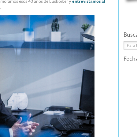
memoramos esos 40 años de Euskoiker y
entrevistamos al
:
Busc
Fech