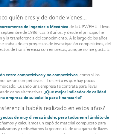
oco quién eres y de donde vienes…
epartamento de Ingeniería Mecánica
de la UPV/EHU. Llevo
e septiembre de 1986, casi 33 años, y desde el principio he
 y la transferencia del conocimiento. A lo largo de los años,
y he trabajado en proyectos de investigación competitivos, del
oyectos de transferencia con empresas, aunque no me gusta la
ión entre competitivos y no competitivos
; como si los
no fueran competitivos… Lo cierto es que hay pocos
mercado. Cuando una empresa te contrata para llevar
orado otras alternativas.
¿Qué mejor indicador de calidad
na empresa de su bolsillo para financiarlo?
nsferencia habéis realizado en estos años?
yectos de muy diversa índole, pero todos en el ámbito de
diseñamos y calculamos un capó de material compuesto para
alizamos y rediseñamos la geometría de una gama de llaves