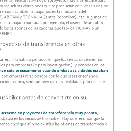
de Herramientas; tuvimos un proyecto muy interesante para
reducir las vibraciones que se producían en el chasis de uno
 frenado; también trabajamos en la simulación del
, ABGAM y TECNALIA (antes Robotiker), etc. Algunos de
mos trabajado han sido, por ejemplo, el diseño de un robot
de los eslabones de las cadenas que fabrica VICINAY o un
a SENER.
oyectos de transferencia en otras
?
i carrera. Ha habido períodos en que los temas docentes han
los para empresas (o para investigación), y periodos en los
han sido precisamente cuando ambas actividades estaban
jos con empresa relacionados con lo que estas enseñando,
ación teórica, sino también datos y realidades prácticas de
Euskoiker antes de convertirte en su
lucrarme en proyectos de transferencia muy pronto
,
d, casi en los inicios de Euskoiker. Hay que recordar que la
to en el que aún no existían las oficinas de transferencia e