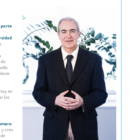
 parte
rsidad
s.
a
 de
ella
lecer
 hoy en
ar los
número
, y creo
 de