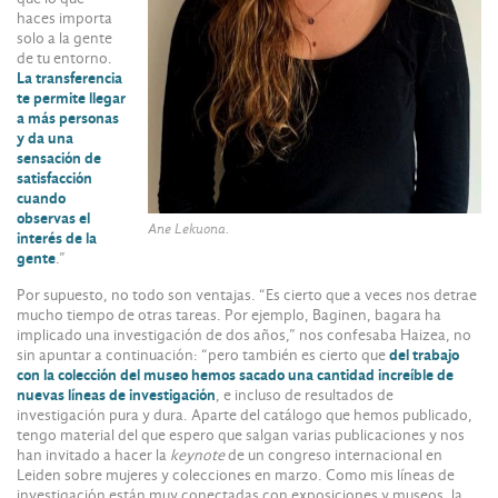
haces importa
solo a la gente
de tu entorno.
La transferencia
te permite llegar
a más personas
y da una
sensación de
satisfacción
cuando
observas el
Ane Lekuona.
interés de la
gente
.”
Por supuesto, no todo son ventajas. “Es cierto que a veces nos detrae
mucho tiempo de otras tareas. Por ejemplo, Baginen, bagara ha
implicado una investigación de dos años,” nos confesaba Haizea, no
sin apuntar a continuación: “pero también es cierto que
del trabajo
con la colección del museo hemos sacado una cantidad increíble de
nuevas líneas de investigación
, e incluso de resultados de
investigación pura y dura. Aparte del catálogo que hemos publicado,
tengo material del que espero que salgan varias publicaciones y nos
han invitado a hacer la
keynote
de un congreso internacional en
Leiden sobre mujeres y colecciones en marzo. Como mis líneas de
investigación están muy conectadas con exposiciones y museos, la