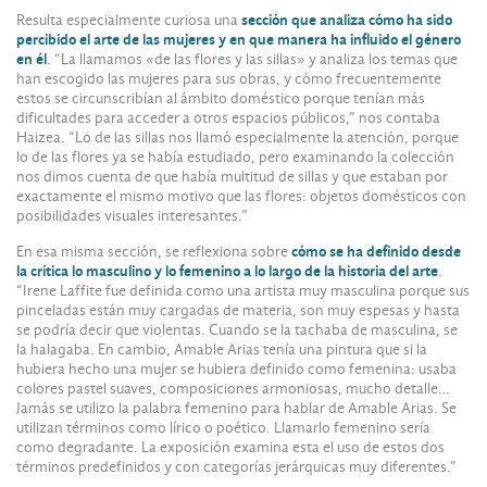
Resulta especialmente curiosa una
sección que analiza cómo ha sido
percibido el arte de las mujeres y en que manera ha influido el género
en él
. “La llamamos «de las flores y las sillas» y analiza los temas que
han escogido las mujeres para sus obras, y cómo frecuentemente
estos se circunscribían al ámbito doméstico porque tenían más
dificultades para acceder a otros espacios públicos,” nos contaba
Haizea. “Lo de las sillas nos llamó especialmente la atención, porque
lo de las flores ya se había estudiado, pero examinando la colección
nos dimos cuenta de que había multitud de sillas y que estaban por
exactamente el mismo motivo que las flores: objetos domésticos con
posibilidades visuales interesantes.”
En esa misma sección, se reflexiona sobre
cómo se ha definido desde
la crítica lo masculino y lo femenino a lo largo de la historia del arte
.
“Irene Laffite fue definida como una artista muy masculina porque sus
pinceladas están muy cargadas de materia, son muy espesas y hasta
se podría decir que violentas. Cuando se la tachaba de masculina, se
la halagaba. En cambio, Amable Arias tenía una pintura que si la
hubiera hecho una mujer se hubiera definido como femenina: usaba
colores pastel suaves, composiciones armoniosas, mucho detalle…
Jamás se utilizo la palabra femenino para hablar de Amable Arias. Se
utilizan términos como lírico o poético. Llamarlo femenino sería
como degradante. La exposición examina esta el uso de estos dos
términos predefinidos y con categorías jerárquicas muy diferentes.”