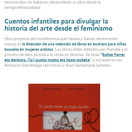
reconocidos no hubieran desarrollado su obra desde la
semiprofesionalidad.
Cuentos infantiles para divulgar la
historia del arte desde el feminismo
Otro proyecto de transferencia que Haizea y Garazi tienen entre
manos es
la dirección de una colección de libros en euskera para niños
basados en mujeres artistas
. Los libros están editados por Pamiela y el
primero de ellos ya está a la venta en librerías. Se titula
“
Esther Ferrer
eta denbora. (Ia) guztia moztu eta itsats daiteke
” y sus autoras son
Aintzane Usandizaga (escritora) y Aran Santamaría (artista).