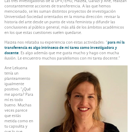
Las tres investigadoras de la UPV/EHU, Haizea, Garazi y Ane, realizan
constantemente acciones de transferencia. A las que hemos
mencionado, se les suman distintos proyectos de investigación
Universidad-Sociedad orientados en la misma dirección: revisar la
historia del arte desde un punto de vista feminista y difundir las
conclusiones al público general, más allá de los ámbitos académicos
en los que estas cuestiones suelen quedarse.
Haizea nos relataba su experiencia con estas actividades: “
para mí la
transferencia es algo intrínseco de mi tarea como investigadora y
docente
. Es algo además que me gusta mucho y hago con mucha
ilusión. Le encuentro muchos paralelismos con mi tarea docente.”
Ane Lekuona
tenía un
planteamiento
igualmente
positivo: “¿Qué
me aporta? Para
mí es todo
bueno. Muchas
veces parece
que estás
metida como en
tu capsulita y
que lo que