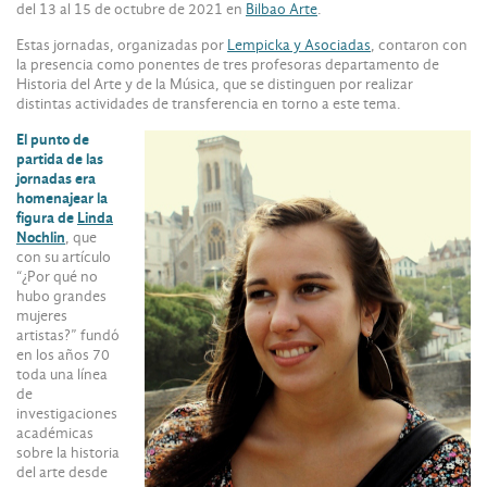
del 13 al 15 de octubre de 2021 en
Bilbao Arte
.
Estas jornadas, organizadas por
Lempicka y Asociadas
, contaron con
la presencia como ponentes de tres profesoras departamento de
Historia del Arte y de la Música, que se distinguen por realizar
distintas actividades de transferencia en torno a este tema.
El punto de
partida de las
jornadas era
homenajear la
figura de
Linda
Nochlin
, que
con su artículo
“¿Por qué no
hubo grandes
mujeres
artistas?” fundó
en los años 70
toda una línea
de
investigaciones
académicas
sobre la historia
del arte desde