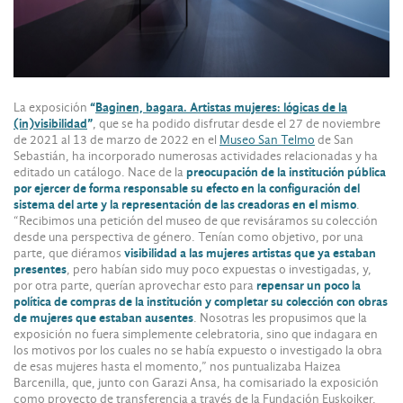
La exposición
“
Baginen, bagara. Artistas mujeres: lógicas de la
(in)visibilidad
”
, que se ha podido disfrutar desde el 27 de noviembre
de 2021 al 13 de marzo de 2022 en el
Museo San Telmo
de San
Sebastián, ha incorporado numerosas actividades relacionadas y ha
editado un catálogo. Nace de la
preocupación de la institución pública
por ejercer de forma responsable su efecto en la configuración del
sistema del arte y la representación de las creadoras en el mismo
.
“Recibimos una petición del museo de que revisáramos su colección
desde una perspectiva de género. Tenían como objetivo, por una
parte, que diéramos
visibilidad a las mujeres artistas que ya estaban
presentes
, pero habían sido muy poco expuestas o investigadas, y,
por otra parte, querían aprovechar esto para
repensar un poco la
política de compras de la institución y completar su colección con obras
de mujeres que estaban ausentes
. Nosotras les propusimos que la
exposición no fuera simplemente celebratoria, sino que indagara en
los motivos por los cuales no se había expuesto o investigado la obra
de esas mujeres hasta el momento,” nos puntualizaba Haizea
Barcenilla, que, junto con Garazi Ansa, ha comisariado la exposición
como proyecto de transferencia a través de la Fundación Euskoiker.