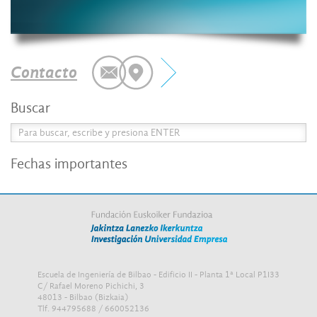
Contacto
Buscar
Fechas importantes
Escuela de Ingeniería de Bilbao - Edificio II - Planta 1ª Local P1I33
C/ Rafael Moreno Pichichi, 3
48013 - Bilbao (Bizkaia)
Tlf. 944795688 / 660052136