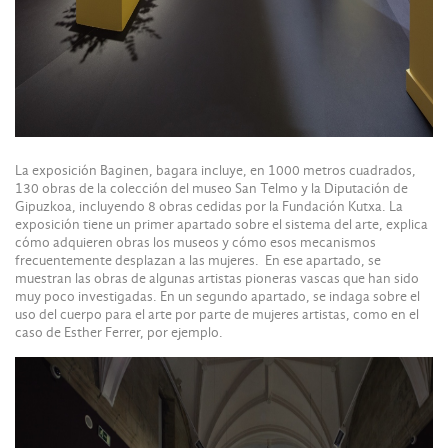
La exposición Baginen, bagara incluye, en 1000 metros cuadrados,
130 obras de la colección del museo San Telmo y la Diputación de
Gipuzkoa, incluyendo 8 obras cedidas por la Fundación Kutxa. La
exposición tiene un primer apartado sobre el sistema del arte, explica
cómo adquieren obras los museos y cómo esos mecanismos
frecuentemente desplazan a las mujeres. En ese apartado, se
muestran las obras de algunas artistas pioneras vascas que han sido
muy poco investigadas. En un segundo apartado, se indaga sobre el
uso del cuerpo para el arte por parte de mujeres artistas, como en el
caso de Esther Ferrer, por ejemplo.