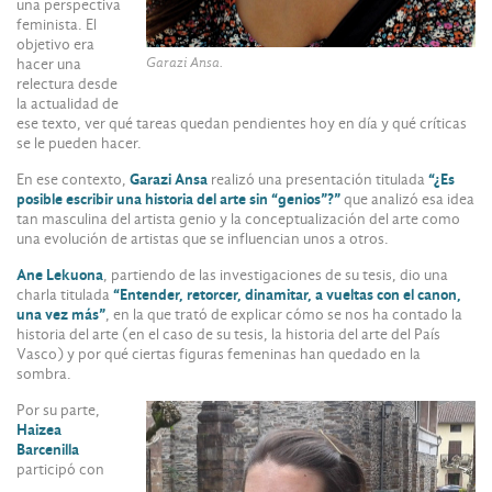
una perspectiva
feminista. El
objetivo era
Garazi Ansa.
hacer una
relectura desde
la actualidad de
ese texto, ver qué tareas quedan pendientes hoy en día y qué críticas
se le pueden hacer.
En ese contexto,
Garazi Ansa
realizó una presentación titulada
“¿Es
posible escribir una historia del arte sin “genios”?”
que analizó esa idea
tan masculina del artista genio y la conceptualización del arte como
una evolución de artistas que se influencian unos a otros.
Ane Lekuona
, partiendo de las investigaciones de su tesis, dio una
charla titulada
“Entender, retorcer, dinamitar, a vueltas con el canon,
una vez más”
, en la que trató de explicar cómo se nos ha contado la
historia del arte (en el caso de su tesis, la historia del arte del País
Vasco) y por qué ciertas figuras femeninas han quedado en la
sombra.
Por su parte,
Haizea
Barcenilla
participó con