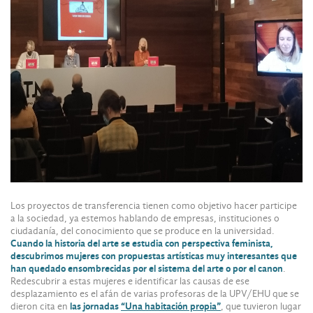
Los proyectos de transferencia tienen como objetivo hacer participe
a la sociedad, ya estemos hablando de empresas, instituciones o
ciudadanía, del conocimiento que se produce en la universidad.
Cuando la historia del arte se estudia con perspectiva feminista,
descubrimos mujeres con propuestas artísticas muy interesantes que
han quedado ensombrecidas por el sistema del arte o por el canon
.
Redescubrir a estas mujeres e identificar las causas de ese
desplazamiento es el afán de varias profesoras de la UPV/EHU que se
dieron cita en
las jornadas
“Una habitación propia”
, que tuvieron lugar