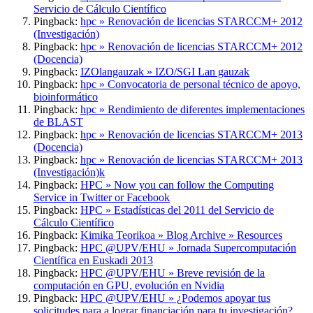
Servicio de Cálculo Científico
Pingback:
hpc » Renovación de licencias STARCCM+ 2012
(Investigación)
Pingback:
hpc » Renovación de licencias STARCCM+ 2012
(Docencia)
Pingback:
IZOlangauzak » IZO/SGI Lan gauzak
Pingback:
hpc » Convocatoria de personal técnico de apoyo,
bioinformático
Pingback:
hpc » Rendimiento de diferentes implementaciones
de BLAST
Pingback:
hpc » Renovación de licencias STARCCM+ 2013
(Docencia)
Pingback:
hpc » Renovación de licencias STARCCM+ 2013
(Investigación)k
Pingback:
HPC » Now you can follow the Computing
Service in Twitter or Facebook
Pingback:
HPC » Estadísticas del 2011 del Servicio de
Cálculo Científico
Pingback:
Kimika Teorikoa » Blog Archive » Resources
Pingback:
HPC @UPV/EHU » Jornada Supercomputación
Científica en Euskadi 2013
Pingback:
HPC @UPV/EHU » Breve revisión de la
computación en GPU, evolución en Nvidia
Pingback:
HPC @UPV/EHU » ¿Podemos apoyar tus
solicitudes para a lograr financiación para tu investigación?