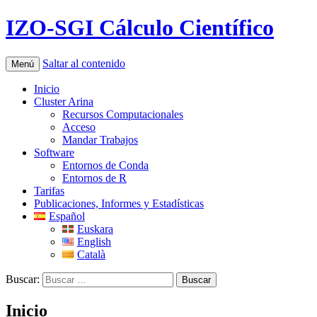
IZO-SGI Cálculo Científico
Saltar al contenido
Menú
Inicio
Cluster Arina
Recursos Computacionales
Acceso
Mandar Trabajos
Software
Entornos de Conda
Entornos de R
Tarifas
Publicaciones, Informes y Estadísticas
Español
Euskara
English
Català
Buscar:
Inicio