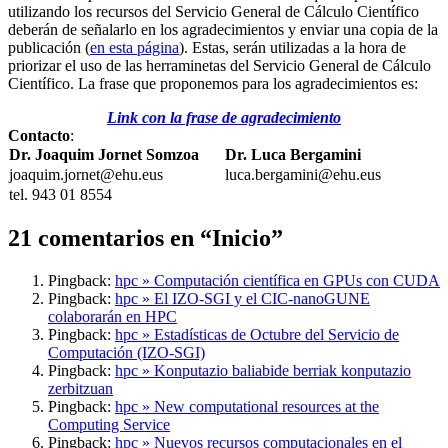
utilizando los recursos del Servicio General de Cálculo Científico
deberán de señalarlo en los agradecimientos y enviar una copia de la
publicación (
en esta página
). Estas, serán utilizadas a la hora de
priorizar el uso de las herraminetas del Servicio General de Cálculo
Científico. La frase que proponemos para los agradecimientos es:
Link con la frase de agradecimiento
Contacto
:
Dr. Joaquim Jornet Somzoa
Dr. Luca Bergamini
joaquim.jornet@ehu.eus
luca.bergamini@ehu.eus
tel. 943 01 8554
21 comentarios en “
Inicio
”
Pingback:
hpc » Computación científica en GPUs con CUDA
Pingback:
hpc » El IZO-SGI y el CIC-nanoGUNE
colaborarán en HPC
Pingback:
hpc » Estadísticas de Octubre del Servicio de
Computación (IZO-SGI)
Pingback:
hpc » Konputazio baliabide berriak konputazio
zerbitzuan
Pingback:
hpc » New computational resources at the
Computing Service
Pingback:
hpc » Nuevos recursos computacionales en el