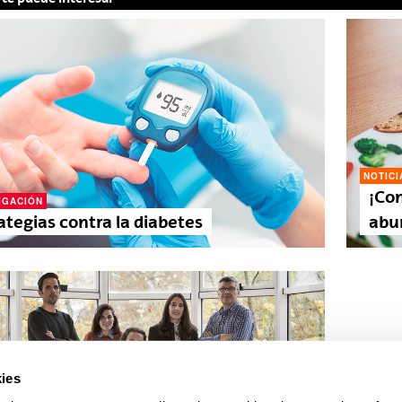
NOTICI
¡Com
IGACIÓN
ategias contra la diabetes
abur
ies