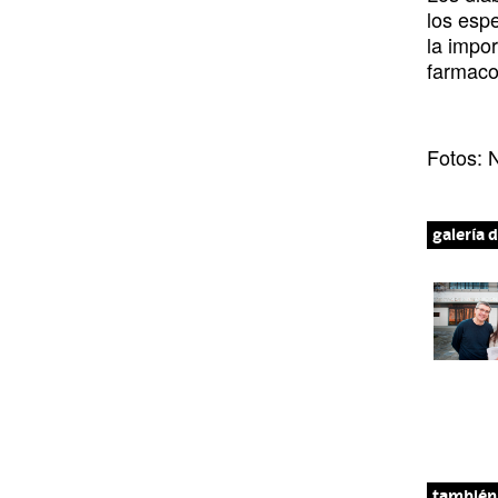
los espe
la impor
farmaco
Fotos: 
galería 
D
e
i
z
q
u
i
e
r
también 