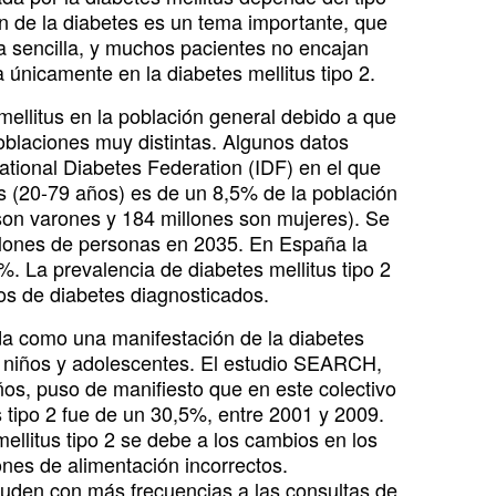
ón de la diabetes es un tema importante, que
ea sencilla, y muchos pacientes no encajan
a únicamente en la diabetes mellitus tipo 2.
 mellitus en la población general debido a que
 poblaciones muy distintas. Algunos datos
national Diabetes Federation (IDF) en el que
tos (20-79 años) es de un 8,5% de la población
son varones y 184 millones son mujeres). Se
illones de personas en 2035. En España la
. La prevalencia de diabetes mellitus tipo 2
s de diabetes diagnosticados.
ada como una manifestación de la diabetes
 a niños y adolescentes. El estudio SEARCH,
os, puso de manifiesto que en este colectivo
s tipo 2 fue de un 30,5%, entre 2001 y 2009.
ellitus tipo 2 se debe a los cambios en los
ones de alimentación incorrectos.
cuden con más frecuencias a las consultas de