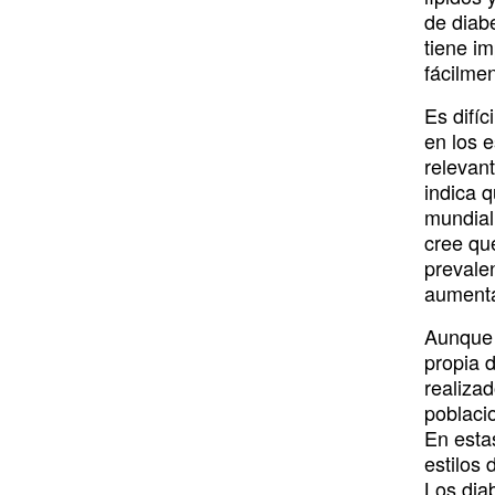
o
i
r
e
y
de diab
k
n
a
tiene im
fácilmen
m
Es difíc
en los e
relevan
indica q
mundial
cree qu
prevale
aumenta
Aunque 
propia 
realiza
poblacio
En estas
estilos 
Los dia