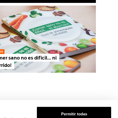
AS
er sano no es difícil… ni
rido!
Permitir todas