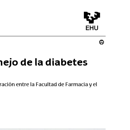
ejo de la diabetes
oración entre la Facultad de Farmacia y el
na)
va ventana)
a nueva ventana)
ico - (Abre una nueva ventana)
re una nueva ventana)