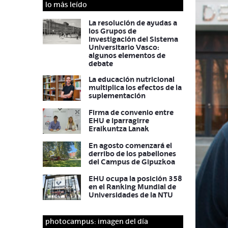
lo más leído
La resolución de ayudas a
los Grupos de
Investigación del Sistema
Universitario Vasco:
algunos elementos de
debate
La educación nutricional
multiplica los efectos de la
suplementación
Firma de convenio entre
EHU e Iparragirre
Eraikuntza Lanak
En agosto comenzará el
derribo de los pabellones
del Campus de Gipuzkoa
EHU ocupa la posición 358
en el Ranking Mundial de
Universidades de la NTU
photocampus: imagen del día