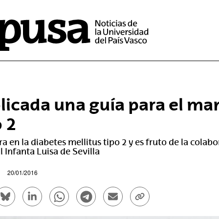
licada una guía para el man
o 2
ra en la diabetes mellitus tipo 2 y es fruto de la colab
l Infanta Luisa de Sevilla
20/01/2016
rtir en Facebook - (Abre una nueva ventana)
Compartir en Bluesky - (Abre una nueva ventana)
Compartir en Linkedin - (Abre una nueva venta
Compartir en Whatsapp - (Abre una nue
Compartir en Telegram - (Abre un
Enviar por correo electrón
Copiar enlace - (Ab