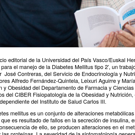
cio editorial de la Universidad del País Vasco/Euskal Her
 para el manejo de la Diabetes Mellitus tipo 2', un trabaj
r José Contreras, del Servicio de Endocrinología y Nutric
ores Alfredo Fernández-Quintela, Leixuri Aguirre y María
ón y Obesidad del Departamento de Farmacia y Ciencias
s del CIBER Fisiopatología de la Obesidad y Nutrición,
ependiente del Instituto de Salud Carlos III.
etes mellitus es un conjunto de alteraciones metabólica
 que es resultado de fallos en la secreción de insulina, e
nsecuencia de ello, se producen alteraciones en el meta
y las proteínas. La severidad de la sintomatología gener