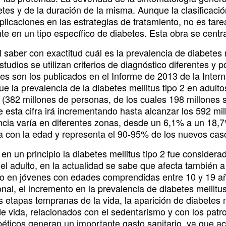
etes y de la duración de la misma. Aunque la clasificaci
plicaciones en las estrategias de tratamiento, no es tar
te en un tipo específico de diabetes. Esta obra se centr
il saber con exactitud cuál es la prevalencia de diabetes
studios se utilizan criterios de diagnóstico diferentes y
tes son los publicados en el Informe de 2013 de la Inter
ue la prevalencia de la diabetes mellitus tipo 2 en adul
 (382 millones de personas, de los cuales 198 millones 
e esta cifra irá incrementando hasta alcanzar los 592 m
ncia varía en diferentes zonas, desde un 6,1% a un 18,7%
 con la edad y representa el 90-95% de los nuevos caso
en un principio la diabetes mellitus tipo 2 fue consider
del adulto, en la actualidad se sabe que afecta también
do en jóvenes con edades comprendidas entre 10 y 19 añ
nal, el incremento en la prevalencia de diabetes mellitu
 etapas tempranas de la vida, la aparición de diabetes m
de vida, relacionados con el sedentarismo y con los patr
béticos generan un importante gasto sanitario, ya que a