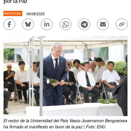
por la Paz
06/08/2025
NOTICIAS
Compartir en Facebook - (Abre una nueva ventana)
Compartir en Bluesky - (Abre una nueva ve
Compartir en Linkedin - (Abre una 
Compartir en Whatsapp - (A
Compartir en Telegr
Enviar por c
Copi
El rector de la Universidad del País Vasco Joxerramon Bengoetxea
ha firmado el manifiesto en favor de la paz | Foto: EHU