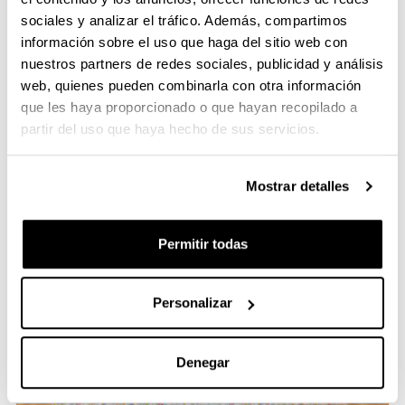
mismo día y a la misma hora en que se lanzó la
sociales y analizar el tráfico. Además, compartimos
bomba atómica.
información sobre el uso que haga del sitio web con
nuestros partners de redes sociales, publicidad y análisis
Intervención del rector de la EHU Joxerramon
web, quienes pueden combinarla con otra información
Bengoetxea en la Universidad de Hiroshima
que les haya proporcionado o que hayan recopilado a
https://vimeo.com/1108339065
06/08/2025:
partir del uso que haya hecho de sus servicios.
galería de imágenes
Mostrar detalles
Permitir todas
Personalizar
Denegar