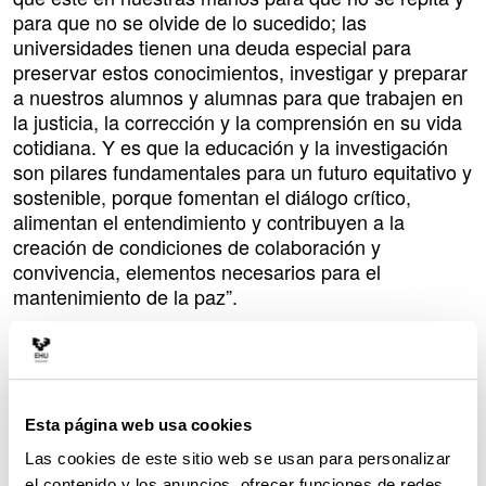
para que no se olvide de lo sucedido; las
universidades tienen una deuda especial para
preservar estos conocimientos, investigar y preparar
a nuestros alumnos y alumnas para que trabajen en
la justicia, la corrección y la comprensión en su vida
cotidiana. Y es que la educación y la investigación
son pilares fundamentales para un futuro equitativo y
sostenible, porque fomentan el diálogo crítico,
alimentan el entendimiento y contribuyen a la
creación de condiciones de colaboración y
convivencia, elementos necesarios para el
mantenimiento de la paz”.
Bengoetxea ha aprovechado el acto de Hiroshima
para denunciar la masacre en Gaza y para
reivindicar la necesidad de una respuesta
internacional conjunta.
Esta página web usa cookies
El rector de la EHU también ha asistido a la
Las cookies de este sitio web se usan para personalizar
Ceremonia del Memorial de la Paz, que se celebra el
el contenido y los anuncios, ofrecer funciones de redes