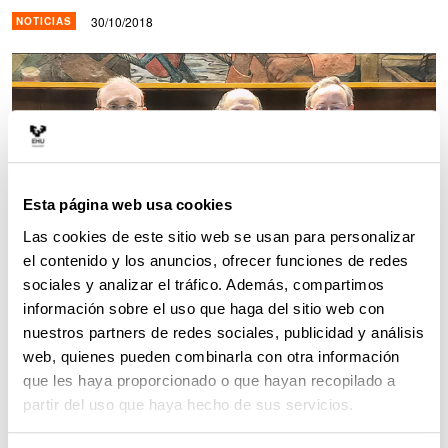
30/10/2018
NOTICIAS
Esta página web usa cookies
Las cookies de este sitio web se usan para personalizar
el contenido y los anuncios, ofrecer funciones de redes
sociales y analizar el tráfico. Además, compartimos
información sobre el uso que haga del sitio web con
nuestros partners de redes sociales, publicidad y análisis
web, quienes pueden combinarla con otra información
Eduardo Anitua, Mariano Sanz y Raúl Caffesse. Foto: UBA.
que les haya proporcionado o que hayan recopilado a
partir del uso que haya hecho de sus servicios.
La Facultad de Odontología de la Universidad de
Buenos Aires (UBA-Argentina) ha otorgado el título