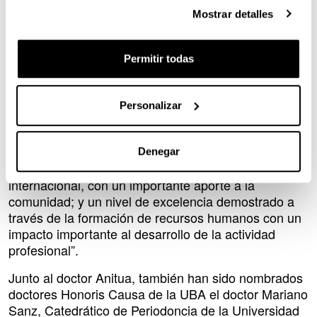
de Doctor Honoris Causa de la mencionada
Mostrar detalles
Universidad al doctor Eduardo Anitua, Director del
Instituto Universitario UIRMI (University Institute for
Regenerative Medicine and Oral Implantology),
Permitir todas
adscrito a la UPV/EHU.
La UBA le ha hecho entrega de su más alta
Personalizar
distinción “por haber realizado una contribución
digna y única en el campo académico, científico y
cultural; en reconocimiento a su trayectoria y logros
Denegar
sobresalientes en la investigación científica a nivel
internacional, con un importante aporte a la
comunidad; y un nivel de excelencia demostrado a
través de la formación de recursos humanos con un
impacto importante al desarrollo de la actividad
profesional”.
Junto al doctor Anitua, también han sido nombrados
doctores Honoris Causa de la UBA el doctor Mariano
Sanz, Catedrático de Periodoncia de la Universidad