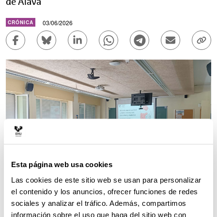
de Álava
03/06/2026
CRÓNICA
Compartir en Facebook - (Abre una nueva ventana)
Compartir en Bluesky - (Abre una nueva ve
Compartir en Linkedin - (Abre una 
Compartir en Whatsapp - (A
Compartir en Telegr
Enviar por c
Copi
Esta página web usa cookies
Las cookies de este sitio web se usan para personalizar
el contenido y los anuncios, ofrecer funciones de redes
Foto: EHU.
sociales y analizar el tráfico. Además, compartimos
información sobre el uso que haga del sitio web con