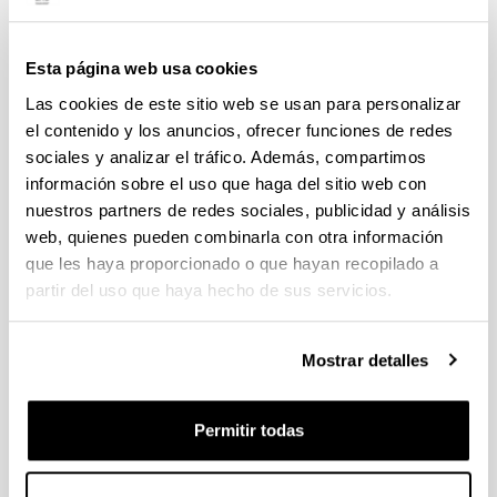
Eventos CMSM
Esta página web usa cookies
Las cookies de este sitio web se usan para personalizar
el contenido y los anuncios, ofrecer funciones de redes
Cátedra Miguel Sánchez-Mazas
sociales y analizar el tráfico. Además, compartimos
información sobre el uso que haga del sitio web con
UPV/EHU
nuestros partners de redes sociales, publicidad y análisis
web, quienes pueden combinarla con otra información
que les haya proporcionado o que hayan recopilado a
partir del uso que haya hecho de sus servicios.
Mostrar detalles
Permitir todas
La Cátedra Miguel Sánchez-Mazas es un espacio abierto