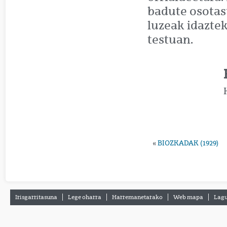
badute osotas
luzeak idazte
testuan.
«
BIOZKADAK (1929)
Irisgarritasuna
Lege oharra
Harremanetarako
Web mapa
Lagu