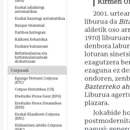
Kirmen U
(SEG)
Euskal adizkitegi
automatikoa
2001. urtea
Euskal kasutegi automatikoa
liburua da
Bit
Basque Grammar
aldetik oso a
Datiboa hiztegian
1970) liburuar
Kalkoen behatokia
denbora labur
Euskara bariazioan
loturan sinet
Birformulazioa eta
birformulatzaileak
ezagutzera be
diskurtsoan
ezaguna ez d
Corpusak
ondoren, zen
Egungo Testuen Corpusa
(ETC)
Bazterreko ah
Corpus Historikoa (CH)
Liburua agert
Ereduzko Prosa Gaur (EPG)
plazara.
Ereduzko Prosa Dinamikoa
(EPD)
Jokabide ho
Euskal Klasikoen Corpusa
(EKC)
postmodernita
Hizkuntzen arteko Corpusa
nagusi: gener
(HAC)