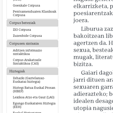
elkarrizketa, 
Goenkale Corpusa
Pentsamenduaren Klasikoak
poesiarentzak
Corpusa
joera.
Corpus bereziak
Liburua zaz
ZIO Corpusa
bakoitzean li
Zuzenbide Corpusa
agertzen da. 
Corpusen sintaxia
sexua, besteak
Aditzen informazio
sintaktikoa
mugak, literat
Corpus Arakatzaile
bizitza.
Sintaktikoa (CAS)
Hiztegiak
Gaiari dago
Zehazki (Gaztelaniaz-
jarri dituen a
Euskaraz hiztegia)
sexuaren garra
Hiztegi Batua Euskal Prosan
(HBEP)
adierazteko; b
Lexikoa Atzo eta Gaur (LAG)
idealen desage
Egungo Euskararen Hiztegia
utopia nagusi
(EEH)