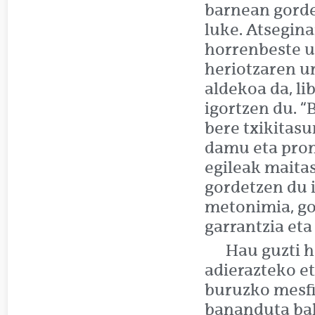
barnean gorde
luke. Atsegin
horrenbeste u
heriotzaren u
aldekoa da, l
igortzen du. “
bere txikitas
damu eta prom
egileak maita
gordetzen du i
metonimia, g
garrantzia et
Hau guzti h
adierazteko e
buruzko mesfi
bananduta bald