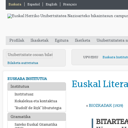
Euskara
Español
English
Français
Profilak
Ikasketak
Egitura
Ikerketa
Unibertsitatera 
UPV/EHU
Euskara Institut
Bilaketa aurreratua
EUSKARA INSTITUTUA
Euskal Liter
Institutua
Institutuaz
Kokalekua eta kontaktua
«
BIOZKADAK (1929)
"Rudolf de Rijk" liburutegia
Gramatika
BITARTEA
Sareko Euskal Gramatika