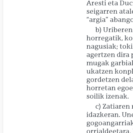
Aresti eta Du
seigarren atal
“argia” abang
b) Uriberen
horregatik, k
nagusiak; tok
agertzen dira
mugak garbiak
ukatzen konpl
gordetzen del
horretan egoer
soilik izenak.
c) Zatiare
idazkeran. Un
gogoangarriak
orrialdeetara