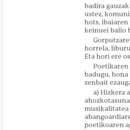
badira gauzak
ustez, komuni
hots, ibaiaren
keinuei balio 
Gorputzaren
horrela, libur
Eta hori ere o
Poetikaren 
badugu, hona
zenbait ezauga
a) Hizkera 
ahozkotasunar
musikalitatea 
abangoardiare
poetikoaren a