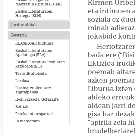
Euskal Hiztegiaren
Kirmen Uribek
Maiztasun Egitura (EHME)
eta intimoen a
Euskal Literaturaren
Hiztegia (ELH)
soziala ez du
Jardunaldiak
minak adierazt
jokabide kont
Besterik
KLASIKOAK bilduma
Heriotzare
Euskal Literaturaren
bada ere (“Bi
Apalategia (ELA)
fiktizioa irud
Euskal Literatura Itzuliaren
katalogoa (ELI)
poemak aitaren
Testutik ahotsera
azken poeman 
Lexikoa
Liburua ixten
Ikasmaterialen sare
argitalpenak
aldeko erronk
Ibon Sarasola, Gorazarre
aldean jarri d
Berriak
gisa har dezak
Esteka interesgarriak
“apirila zela 
In memoriam
krudelkeriarek