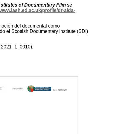
stitutes of Documentary Film
se
/www.iash.ed.ac.uk/profile/dr-aida-
promoción del documental como
ndo el Scottish Documentary Institute (SDI)
V_2021_1_0010).