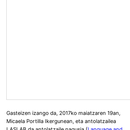
Gasteizen izango da, 2017ko maiatzaren 19an,
Micaela Portilla Ikergunean, eta antolatzailea
LASLAB da antolatzaile nagusia (
Language and