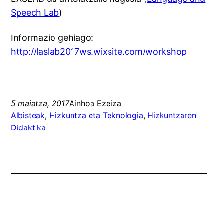
Speech Lab
)
Informazio gehiago:
http://laslab2017ws.wixsite.com/workshop
5 maiatza, 2017
Ainhoa Ezeiza
Albisteak
, 
Hizkuntza eta Teknologia
, 
Hizkuntzaren
Didaktika