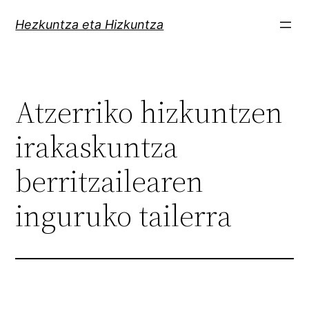
Skip
Hezkuntza eta Hizkuntza
to
content
Atzerriko hizkuntzen
irakaskuntza
berritzailearen
inguruko tailerra