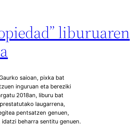
opiedad” liburuaren
oa
 Gaurko saioan, pixka bat
tzuen inguruan eta bereziki
rgatu 2018an, liburu bat
 prestatutako laugarrena,
 egitea pentsatzen genuen,
k idatzi beharra sentitu genuen.