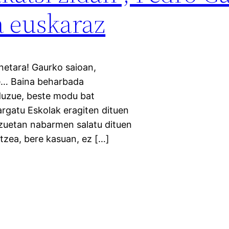
a euskaraz
onetara! Gaurko saioan,
je… Baina beharbada
duzue, beste modu bat
argatu Eskolak eragiten dituen
tzuetan nabarmen salatu dituen
tzea, bere kasuan, ez […]