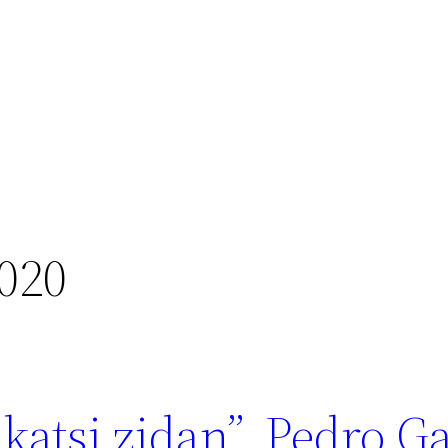
020
akatsi zidan”, Pedro G