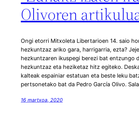
Olivoren artikulu
Ongi etorri Mitxoleta Libertarioen 14. saio h
hezkuntzaz ariko gara, harrigarria, ezta? Je
hezkuntzaren ikuspegi berezi bat entzungo 
hezkuntzaz eta heziketaz hitz egiteko. Desk
kalteak espainiar estatuan eta beste leku ba
pertsonetako bat da Pedro García Olivo. Sala
16 martxoa, 2020