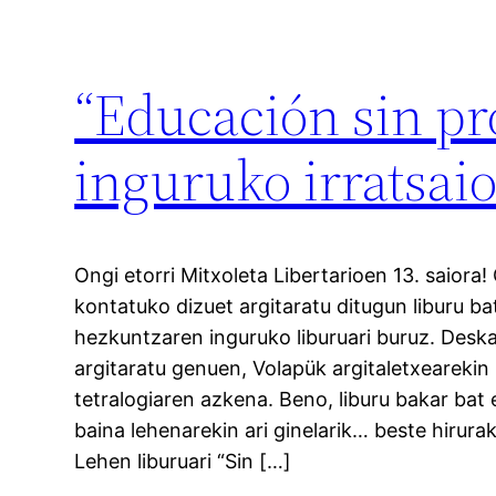
“Educación sin pr
inguruko irratsai
Ongi etorri Mitxoleta Libertarioen 13. saiora!
kontatuko dizuet argitaratu ditugun liburu ba
hezkuntzaren inguruko liburuari buruz. Deska
argitaratu genuen, Volapük argitaletxearekin
tetralogiaren azkena. Beno, liburu bakar bat
baina lehenarekin ari ginelarik… beste hirura
Lehen liburuari “Sin […]