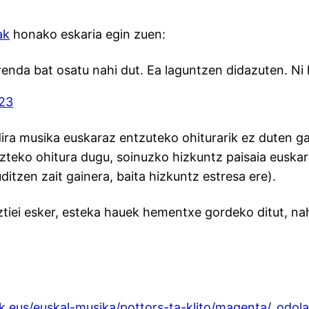
ak
honako eskaria egin zuen:
enda bat osatu nahi dut. Ea laguntzen didazuten. Ni 
023
ira musika euskaraz entzuteko ohiturarik ez duten g
izteko ohitura dugu, soinuzko hizkuntz paisaia eusk
ditzen zait gainera, baita hizkuntz estresa ere).
ztiei esker, esteka hauek hementxe gordeko ditut, na
.eus/euskal-musika/pottors-ta-klito/magenta/_odol