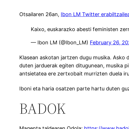
Otsailaren 26an,
Ibon LM Twitter erabiltzaile
Kaixo, euskarazko abesti feministen zerr
— Ibon LM (@Ibon_LM)
February 26, 2
Klasean askotan jartzen dugu musika. Asko d
duten jarduerak egiten ditugunean, musika p
antsietatea ere zertxobait murrizten duela iru
Iboni eta haria osatzen parte hartu duten gu
BADOK
Magenta taldearen Odola:
https://www.badok