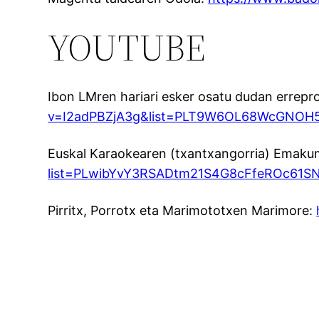
YOUTUBE
Ibon LMren hariari esker osatu dudan errep
v=I2adPBZjA3g&list=PLT9W6OL68WcGNOH5
Euskal Karaokearen (txantxangorria) Emak
list=PLwibYvY3RSADtm21S4G8cFfeROc61S
Pirritx, Porrotx eta Marimototxen Marimore: