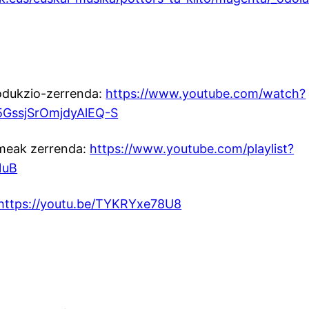
rodukzio-zerrenda:
https://www.youtube.com/watch?
GssjSrOmjdyAlEQ-S
umeak zerrenda:
https://www.youtube.com/playlist?
NuB
https://youtu.be/TYKRYxe78U8