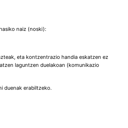
hasiko naiz (noski):
azteak, eta kontzentrazio handia eskatzen ez
aratzen laguntzen duelakoan (komunikazio
hi duenak erabiltzeko.
a