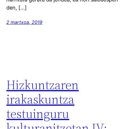
den, […]
2 martxoa, 2019
Hizkuntzaren
irakaskuntza
testuinguru
kulturanitzetan IV: