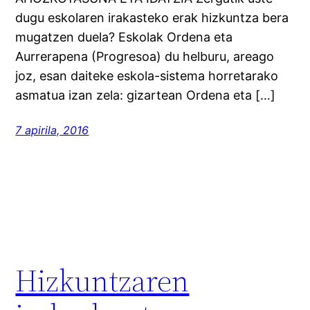
dugu eskolaren irakasteko erak hizkuntza bera
mugatzen duela? Eskolak Ordena eta
Aurrerapena (Progresoa) du helburu, areago
joz, esan daiteke eskola-sistema horretarako
asmatua izan zela: gizartean Ordena eta […]
7 apirila, 2016
Hizkuntzaren