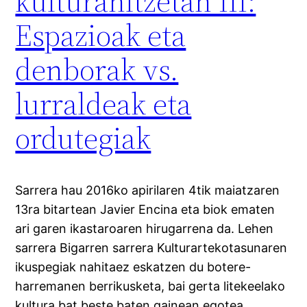
kulturanitzetan III:
Espazioak eta
denborak vs.
lurraldeak eta
ordutegiak
Sarrera hau 2016ko apirilaren 4tik maiatzaren
13ra bitartean Javier Encina eta biok ematen
ari garen ikastaroaren hirugarrena da. Lehen
sarrera Bigarren sarrera Kulturartekotasunaren
ikuspegiak nahitaez eskatzen du botere-
harremanen berrikusketa, bai gerta litekeelako
kultura bat beste baten gainean egotea