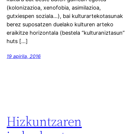
(kolonizazioa, xenofobia, asimilazioa,
gutxiespen soziala…), bai kulturartekotasunak
berez suposatzen duelako kulturen arteko
eraikitze horizontala (bestela “kulturaniztasun”
huts […]
19 apirila, 2016
Hizkuntzaren