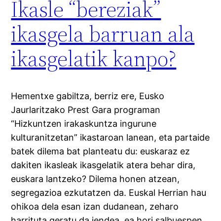
Ikasle “bereziak”
ikasgela barruan ala
ikasgelatik kanpo?
Hementxe gabiltza, berriz ere, Eusko
Jaurlaritzako Prest Gara programan
“Hizkuntzen irakaskuntza ingurune
kulturanitzetan” ikastaroan lanean, eta partaide
batek dilema bat planteatu du: euskaraz ez
dakiten ikasleak ikasgelatik atera behar dira,
euskara lantzeko? Dilema honen atzean,
segregazioa ezkutatzen da. Euskal Herrian hau
ohikoa dela esan izan dudanean, zeharo
harrituta geratu da jendea, ea hori salbuespen