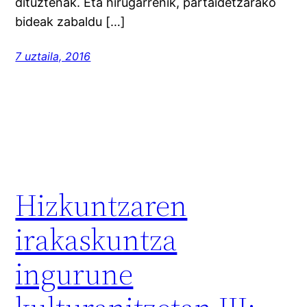
dituztenak. Eta hirugarrenik, partaidetzarako
bideak zabaldu […]
7 uztaila, 2016
Hizkuntzaren
irakaskuntza
ingurune