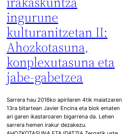
irakaskuntza
ingurune
kulturanitzetan II:
Ahozkotasuna,
konplexutasuna eta
jabe-gabetzea
Sarrera hau 2016ko apirilaren 4tik maiatzaren
13ra bitartean Javier Encina eta biok ematen
ari garen ikastaroaren bigarrena da. Lehen
sarrera hemen irakur dezakezu.
AHOZKOTASUNA ETA IDATZIA Zergatik uste