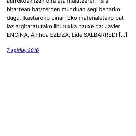
aurrekoak izan dira eta maiatzaren 13ra
bitartean bat/zeroen munduan segi beharko
dugu. Ikastaroko oinarrizko materialetako bat
iaz argitaratutako liburuxka hauxe da: Javier
ENCINA, Ainhoa EZEIZA, Lide SALBARREDI […]
7 apirila, 2016