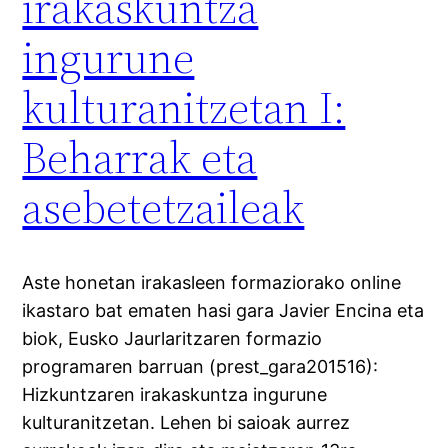
irakaskuntza
ingurune
kulturanitzetan I:
Beharrak eta
asebetetzaileak
Aste honetan irakasleen formaziorako online
ikastaro bat ematen hasi gara Javier Encina eta
biok, Eusko Jaurlaritzaren formazio
programaren barruan (prest_gara201516):
Hizkuntzaren irakaskuntza ingurune
kulturanitzetan. Lehen bi saioak aurrez