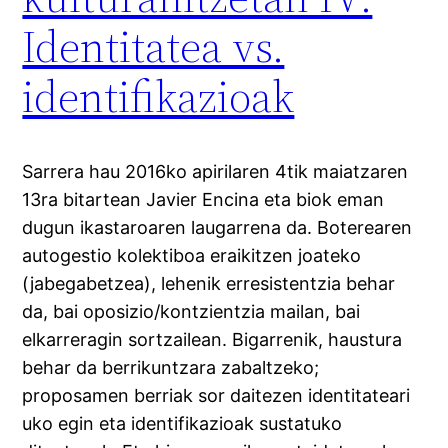
Identitatea vs.
identifikazioak
Sarrera hau 2016ko apirilaren 4tik maiatzaren
13ra bitartean Javier Encina eta biok eman
dugun ikastaroaren laugarrena da. Boterearen
autogestio kolektiboa eraikitzen joateko
(jabegabetzea), lehenik erresistentzia behar
da, bai oposizio/kontzientzia mailan, bai
elkarreragin sortzailean. Bigarrenik, haustura
behar da berrikuntzara zabaltzeko;
proposamen berriak sor daitezen identitateari
uko egin eta identifikazioak sustatuko