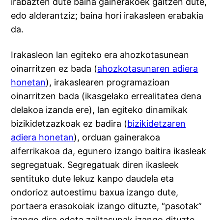
irabazten dute baina gainerakoek galtzen dute,
edo alderantziz; baina hori irakasleen erabakia
da.
Irakasleon lan egiteko era ahozkotasunean
oinarritzen ez bada (
ahozkotasunaren adiera
honetan
), irakaslearen programazioan
oinarritzen bada (ikasgelako errealitatea dena
delakoa izanda ere), lan egiteko dinamikak
bizikidetzazkoak ez badira (
bizikidetzaren
adiera honetan
), orduan gainerakoa
alferrikakoa da, egunero izango baitira ikasleak
segregatuak. Segregatuak diren ikasleek
sentituko dute lekuz kanpo daudela eta
ondorioz autoestimu baxua izango dute,
portaera erasokoiak izango dituzte, “pasotak”
izango dira edota zailtasunak izango dituzte