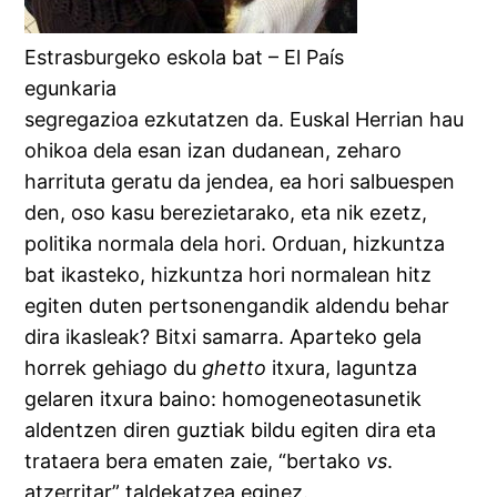
Estrasburgeko eskola bat – El País
egunkaria
segregazioa ezkutatzen da. Euskal Herrian hau
ohikoa dela esan izan dudanean, zeharo
harrituta geratu da jendea, ea hori salbuespen
den, oso kasu berezietarako, eta nik ezetz,
politika normala dela hori. Orduan, hizkuntza
bat ikasteko, hizkuntza hori normalean hitz
egiten duten pertsonengandik aldendu behar
dira ikasleak? Bitxi samarra. Aparteko gela
horrek gehiago du
ghetto
itxura, laguntza
gelaren itxura baino: homogeneotasunetik
aldentzen diren guztiak bildu egiten dira eta
trataera bera ematen zaie, “bertako
vs
.
atzerritar” taldekatzea eginez.