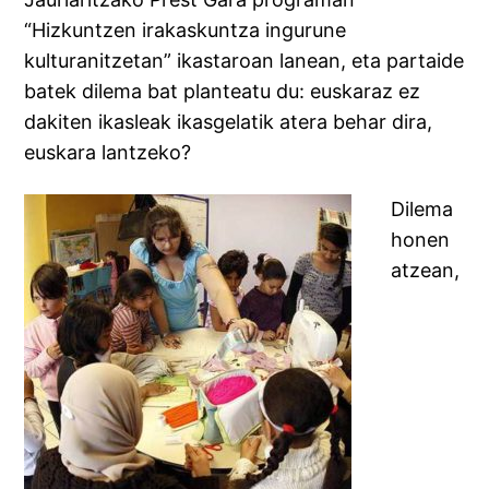
“Hizkuntzen irakaskuntza ingurune
kulturanitzetan” ikastaroan lanean, eta partaide
batek dilema bat planteatu du: euskaraz ez
dakiten ikasleak ikasgelatik atera behar dira,
euskara lantzeko?
Dilema
honen
atzean,