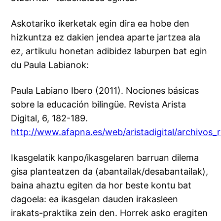
Askotariko ikerketak egin dira ea hobe den
hizkuntza ez dakien jendea aparte jartzea ala
ez, artikulu honetan adibidez laburpen bat egin
du Paula Labianok:
Paula Labiano Ibero (2011). Nociones básicas
sobre la educación bilingüe. Revista Arista
Digital, 6, 182-189.
http://www.afapna.es/web/aristadigital/archivos_
Ikasgelatik kanpo/ikasgelaren barruan dilema
gisa planteatzen da (abantailak/desabantailak),
baina ahaztu egiten da hor beste kontu bat
dagoela: ea ikasgelan dauden irakasleen
irakats-praktika zein den. Horrek asko eragiten