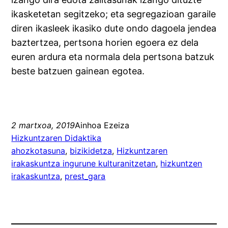
ikasketetan segitzeko; eta segregazioan garaile
diren ikasleek ikasiko dute ondo dagoela jendea
baztertzea, pertsona horien egoera ez dela
euren ardura eta normala dela pertsona batzuk
beste batzuen gainean egotea.
2 martxoa, 2019
Ainhoa Ezeiza
Hizkuntzaren Didaktika
ahozkotasuna
, 
bizikidetza
, 
Hizkuntzaren
irakaskuntza ingurune kulturanitzetan
, 
hizkuntzen
irakaskuntza
, 
prest_gara