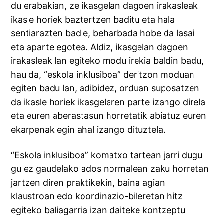
du erabakian, ze ikasgelan dagoen irakasleak
ikasle horiek baztertzen baditu eta hala
sentiarazten badie, beharbada hobe da lasai
eta aparte egotea. Aldiz, ikasgelan dagoen
irakasleak lan egiteko modu irekia baldin badu,
hau da, “eskola inklusiboa” deritzon moduan
egiten badu lan, adibidez, orduan suposatzen
da ikasle horiek ikasgelaren parte izango direla
eta euren aberastasun horretatik abiatuz euren
ekarpenak egin ahal izango dituztela.
“Eskola inklusiboa” komatxo tartean jarri dugu
gu ez gaudelako ados normalean zaku horretan
jartzen diren praktikekin, baina agian
klaustroan edo koordinazio-bileretan hitz
egiteko baliagarria izan daiteke kontzeptu