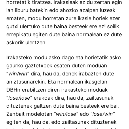
horretatik tiratzea. Irakasleak ez du zertan egin
lan liburu batekin edo ahozko azalpen luzeak
ematen, modu horretan zure ikasle horiek ezer
gutxi ulertuko dute baina besteek ere ez! soilik
errepikatu egiten dute baina normalean ez dute
askorik ulertzen.
Irakasteko modu asko dago eta horietatik asko
gaurko gaztetxoek esaten duten moduan
“
win/win
” dira, hau da, denek irabazten dute
aniztasunarekin. Eta normalean ikasgelan
DBHn erabiltzen diren irakasteko moduak
“
lose/lose
” erakoak dira, hau da, zailtasunak
dituztenek galtzen dute baina besteek ere bai.
Zenbait modelotan “
win/lose
” edo “
lose/win
”
egiten da, hau da, edo zailtasunak dituztenek