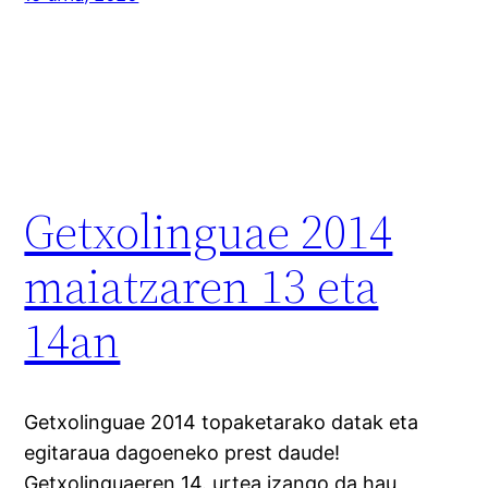
Getxolinguae 2014
maiatzaren 13 eta
14an
Getxolinguae 2014 topaketarako datak eta
egitaraua dagoeneko prest daude!
Getxolinguaeren 14. urtea izango da hau,