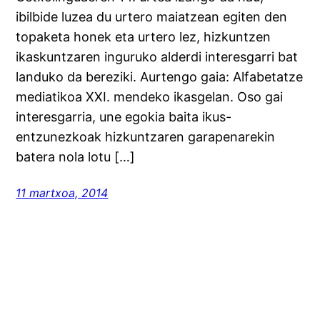
ibilbide luzea du urtero maiatzean egiten den
topaketa honek eta urtero lez, hizkuntzen
ikaskuntzaren inguruko alderdi interesgarri bat
landuko da bereziki. Aurtengo gaia: Alfabetatze
mediatikoa XXI. mendeko ikasgelan. Oso gai
interesgarria, une egokia baita ikus-
entzunezkoak hizkuntzaren garapenarekin
batera nola lotu […]
11 martxoa, 2014