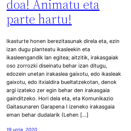
doa! Animatu eta
parte hartu!
Ikasturte honen berezitasunak direla eta, ezin
izan dugu planteatu ikasleekin eta
ikasleengandik lan egitea; aitzitik, irakasgaiak
oso zorrozki diseinatu behar izan ditugu,
edozein unetan irakaslea gaixotu, edo ikasleak
gaixotu, edo itxialdira bueltatzekotan, denok
argi izateko zer egin behar den irakasgaia
gainditzeko. Hori dela eta, eta Komunikazio
Gaitasunaren Garapena I izeneko irakasgaia
eman behar dudalarik (Lehen […]
19 urria, 2020