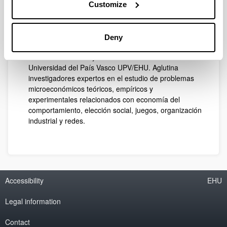
Customize
62.400 euros
Description:
El grupo está formado por economistas y
Deny
matemáticos, profesores de los departamentos de
Análisis Económico y Métodos Cuantitativos de la
Universidad del País Vasco UPV/EHU. Aglutina
investigadores expertos en el estudio de problemas
microeconómicos teóricos, empíricos y
experimentales relacionados con economía del
comportamiento, elección social, juegos, organización
industrial y redes.
Accessibility
EHU
Legal information
Contact