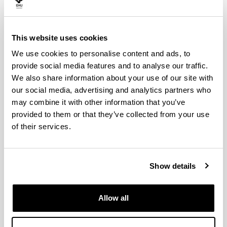
Government
This website uses cookies
We use cookies to personalise content and ads, to
Teoría económica, aplicaciones
provide social media features and to analyse our traffic.
empíricas y experimentales, teoría
We also share information about your use of our site with
de juegos y redes
our social media, advertising and analytics partners who
Researcher(s):
may combine it with other information that you’ve
Elena Iñarra (Investigadora principal), Norma Olaizola
provided to them or that they’ve collected from your use
(Co- Investigadora principal), Ana Isabel Saracho,
of their services.
Annick Laruelle, Arantza Beitia, Iñaki Aguirre, Ilaski
Barañano, Casilda Lasso de la Vega, María Paz
Moral, Marta San Martín, Miguel Aramendía, Nagore
Iriberri, Oihana Aristondo
Show details
Period:
from 2022 to 2025
Allow all
Financing entity:
Gobierno Vasco (IT1697-22)
Total amount: