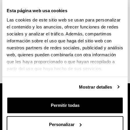
Declaración de accesibilidad
Esta página web usa cookies
Las cookies de este sitio web se usan para personalizar
el contenido y los anuncios, ofrecer funciones de redes
sociales y analizar el tráfico. Además, compartimos
información sobre el uso que haga del sitio web con
nuestros partners de redes sociales, publicidad y análisis
Buzón de accesibilidad de la EHU
web, quienes pueden combinarla con otra información
que les haya proporcionado o que hayan recopilado a
partir del uso que haya hecho de sus servicios.
Mostrar detalles
Permitir todas
Personalizar