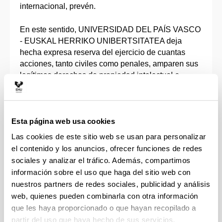
internacional, prevén.
En este sentido, UNIVERSIDAD DEL PAÍS VASCO
- EUSKAL HERRIKO UNIBERTSITATEA deja
hecha expresa reserva del ejercicio de cuantas
acciones, tanto civiles como penales, amparen sus
legítimos derechos de propiedad intelectual e
industrial.
Volver
arriba
Esta página web usa cookies
Las cookies de este sitio web se usan para personalizar
5. Enlaces
el contenido y los anuncios, ofrecer funciones de redes
sociales y analizar el tráfico. Además, compartimos
En el sitio web de la UNIVERSIDAD DEL PAÍS
información sobre el uso que haga del sitio web con
VASCO - EUSKAL HERRIKO UNIBERTSITATEA
nuestros partners de redes sociales, publicidad y análisis
se pueden encontrar diversos enlaces que
conducen a páginas web independientes de ésta.
web, quienes pueden combinarla con otra información
Su única finalidad es la de facilitar el acceso a otras
que les haya proporcionado o que hayan recopilado a
fuentes de información en Internet relacionadas con
partir del uso que haya hecho de sus servicios.