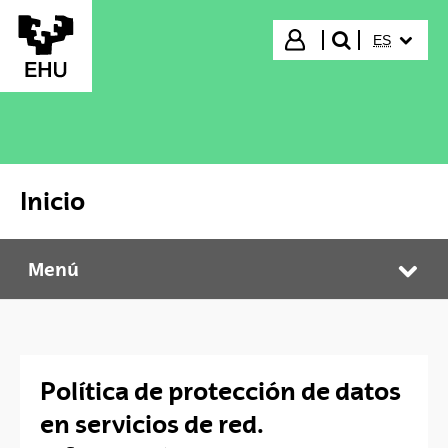
Saltar al contenido principal
IDIOMA S
Iniciar sesión
ES
buscar"
Inicio
Menú
Inicio
Abr
Política de protección de datos
en servicios de red.