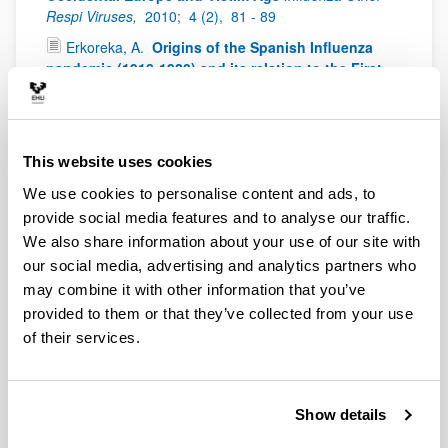
Respi Viruses,
2010;
4 (2),
81 - 89
Erkoreka, A.
Origins of the Spanish Influenza
pandemic (1918-1920) and its relation to the First
World War.
J Mol Genet Med,
2009;
3,
190 - 194
Erkoreka, A.
Spanish Influenza in the Heart of
Europe.
Gesnerus,
2008;
65,
30 - 41
This website uses cookies
Gondra, J., Erkoreka, A.
Cuerpo Médico y Gripe
Española en Bilbao
Bidebarrieta,
2010;
21,
139 -
We use cookies to personalise content and ads, to
152
provide social media features and to analyse our traffic.
We also share information about your use of our site with
Erkoreka, A.
Pandémie 1918 Côte Basque
Études
et Recherches,
2009;
83 - 90
our social media, advertising and analytics partners who
may combine it with other information that you’ve
provided to them or that they’ve collected from your use
Folk Medicine
of their services.
Erkoreka A.
Análisis medicina popular Vasca
MHM,
2014
Erkoreka, A.
Mal de Ojo - Begizkoa
Ekain,
2014
Show details
Erkoreka, A.
Medicina Popular - Folkmedicine.