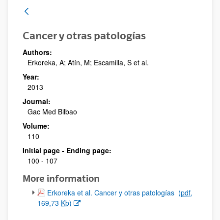
Cancer y otras patologías
Authors:
Erkoreka, A; Atín, M; Escamilla, S et al.
Year:
2013
Journal:
Gac Med Bilbao
Volume:
110
Initial page - Ending page:
100 - 107
More information
(Opens New Window)
Erkoreka et al. Cancer y otras patologías
(
pdf
,
169,73
Kb
)