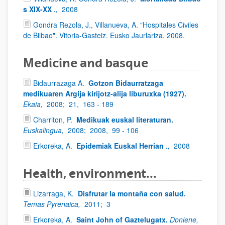
s XIX-XX
.,
2008
Gondra Rezola, J., Villanueva, A. "Hospitales Civiles
de Bilbao". Vitoria-Gasteiz. Eusko Jaurlariza. 2008.
Medicine and basque
Bidaurrazaga A.
Gotzon Bidaurratzaga
medikuaren Argija kirijotz-alija liburuxka (1927).
Ekaia,
2008;
21,
163 - 189
Charriton, P.
Medikuak euskal literaturan.
Euskalingua,
2008;
2008,
99 - 106
Erkoreka, A.
Epidemiak Euskal Herrian
.,
2008
Health, environment...
Lizarraga, K.
Disfrutar la montaña con salud.
Temas Pyrenaica,
2011;
3
Erkoreka, A.
Saint John of Gaztelugatx.
Doniene,