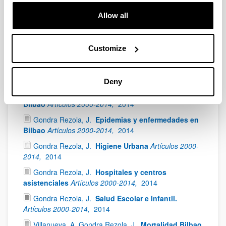
Munibe,
1990;
42,
433 - 440
Allow all
Erkoreka, A.
Mal de ojo: una creencia
supersticiosa remota, compleja y aún viva.
Munibe,
2005;
57,
391 - 400
Customize
Medicine in Bilbao
Deny
Gondra Rezola, J.
Biografías de médicos de
Bilbao
Artículos 2000-2014,
2014
Gondra Rezola, J.
Epidemias y enfermedades en
Bilbao
Artículos 2000-2014,
2014
Gondra Rezola, J.
Higiene Urbana
Artículos 2000-
2014,
2014
Gondra Rezola, J.
Hospitales y centros
asistenciales
Artículos 2000-2014,
2014
Gondra Rezola, J.
Salud Escolar e Infantil.
Artículos 2000-2014,
2014
Villanueva, A. Gondra Rezola, J.
Mortalidad Bilbao