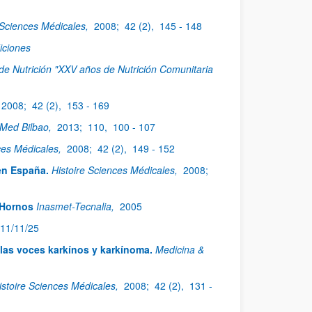
 Sciences Médicales,
2008;
42 (2),
145 - 148
iciones
de Nutrición "XXV años de Nutrición Comunitaria
2008;
42 (2),
153 - 169
Med Bilbao,
2013;
110,
100 - 107
ces Médicales,
2008;
42 (2),
149 - 152
en España.
Histoire Sciences Médicales,
2008;
 Hornos
Inasmet-Tecnalia,
2005
11/11/25
las voces karkínos y karkínoma.
Medicina &
istoire Sciences Médicales,
2008;
42 (2),
131 -