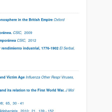
onosphere in the British Empire
Oxford
oránea.
CSIC,
2009
emporánea
CSIC,
2012
 rendimiento industrial, 1776-1902
El Serbal,
and Victim Age
Influenza Other Respi Viruses,
nd its relation to the First World War.
J Mol
08;
65,
30 - 41
idebarrieta,
2010;
21,
139 - 152