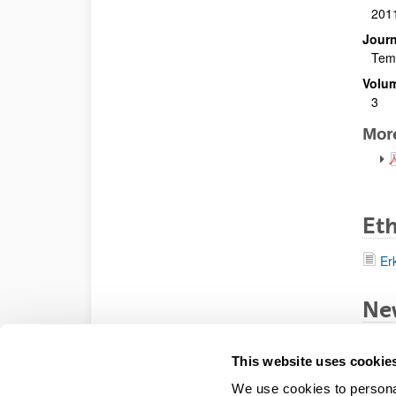
201
Journ
Tem
Volu
3
Mor
Et
Er
Ne
Er
This website uses cookie
Er
We use cookies to personal