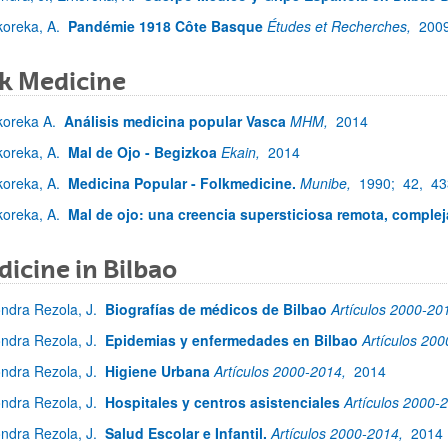
koreka, A.
Pandémie 1918 Côte Basque
Études et Recherches,
200
k Medicine
koreka A.
Análisis medicina popular Vasca
MHM,
2014
koreka, A.
Mal de Ojo - Begizkoa
Ekain,
2014
koreka, A.
Medicina Popular - Folkmedicine.
Munibe,
1990;
42,
43
koreka, A.
Mal de ojo: una creencia supersticiosa remota, complej
icine in Bilbao
ndra Rezola, J.
Biografías de médicos de Bilbao
Artículos 2000-20
ndra Rezola, J.
Epidemias y enfermedades en Bilbao
Artículos 20
ndra Rezola, J.
Higiene Urbana
Artículos 2000-2014,
2014
ndra Rezola, J.
Hospitales y centros asistenciales
Artículos 2000-
ndra Rezola, J.
Salud Escolar e Infantil.
Artículos 2000-2014,
2014