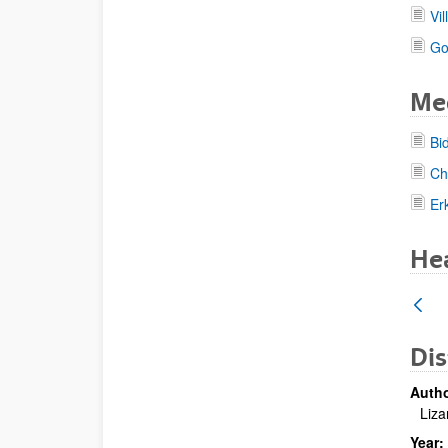
Vi
Go
Me
Bi
Ch
Er
Hea
Dis
Autho
Liza
Year: