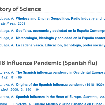
tory of Science
duaga, A.
Wireless and Empire: Geopolitics, Radio Industry and I
rsity Press,
2009
duaga, A.
Geofísica, economía y sociedad en la España Contemp
duaga, A.
Meteorología, ideología y sociedad en la España cont
duaga, A.
La cadena vasca. Educación, tecnología, poder social y
8 Influenza Pandemic (Spanish flu)
koreka, A.
The Spanish influenza pandemic in Occidental Europe 
;
4 (2),
81 - 89
koreka, A.
Origins of the Spanish Influenza pandemic (1918-1920) a
t Med,
2009;
3,
190 - 194
koreka, A.
Spanish Influenza in the Heart of Europe.
Gesnerus,
20
ndra, J., Erkoreka, A.
Cuerpo Médico y Gripe Española en Bilbao
B