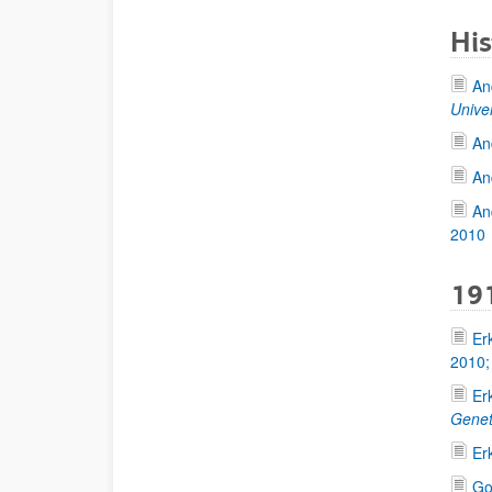
His
An
Unive
An
An
An
2010
191
Er
2010
Er
Gene
Er
Go