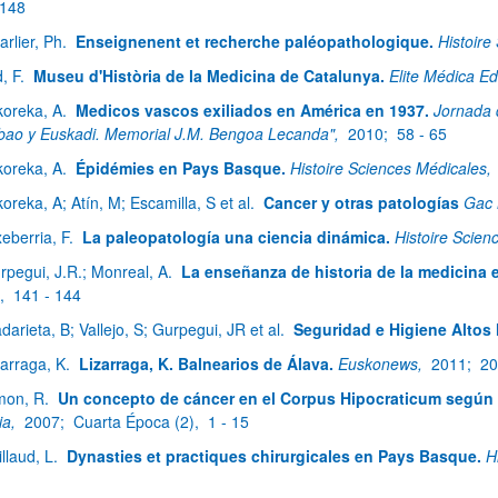
 148
arlier, Ph.
Enseignenent et recherche paléopathologique.
Histoire
d, F.
Museu d'Història de la Medicina de Catalunya.
Elite Médica Ed
koreka, A.
Medicos vascos exiliados en América en 1937.
Jornada 
lbao y Euskadi. Memorial J.M. Bengoa Lecanda",
2010;
58 - 65
koreka, A.
Épidémies en Pays Basque.
Histoire Sciences Médicales,
koreka, A; Atín, M; Escamilla, S et al.
Cancer y otras patologías
Gac 
xeberria, F.
La paleopatología una ciencia dinámica.
Histoire Scien
rpegui, J.R.; Monreal, A.
La enseñanza de historia de la medicina 
),
141 - 144
darieta, B; Vallejo, S; Gurpegui, JR et al.
Seguridad e Higiene Altos
zarraga, K.
Lizarraga, K. Balnearios de Álava.
Euskonews,
2011;
20
mon, R.
Un concepto de cáncer en el Corpus Hipocraticum según 
ia,
2007;
Cuarta Época (2),
1 - 15
illaud, L.
Dynasties et practiques chirurgicales en Pays Basque.
H