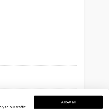
9/05/08
Allow all
ba,
2009;
2009.06.15
yse our traffic.