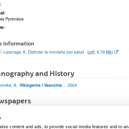
1
al:
as Pyrenaica
me:
e information
(Opens New Window)
Lizarraga, K. Disfrutar la montaña con salud.
(
pdf
, 8,79
Mb
)
hnography and History
koreka, A.
Vikingerne i Vasconia
.,
2004
wspapers
koreka, A.
La gripe española, 90 años después.
El País,
2009;
200
s
koreka, A.
Paralelismos entre dos pandemias.
La mañana de Córdo
ise content and ads, to provide social media features and to anal