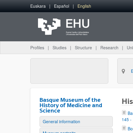
Skip to Main Content
Euskara
Español
English
Profiles
Studies
Structure
Research
Uni
Basque Museum of the
His
History of Medicine and
Science
Ba
145 -
General information
Bo