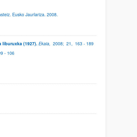
asteiz. Eusko Jaurlariza. 2008.
a liburuxka (1927).
Ekaia,
2008;
21,
163 - 189
99 - 106