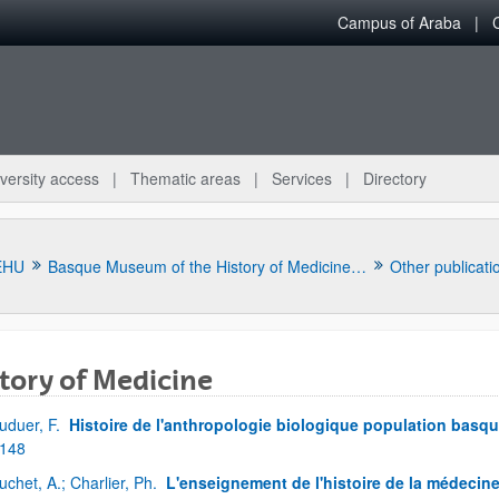
Campus of Araba
versity access
Thematic areas
Services
Directory
EHU
Basque Museum of the History of Medicine and Science
Other publicati
tory of Medicine
uduer, F.
Histoire de l'anthropologie biologique population basqu
 148
uchet, A.; Charlier, Ph.
L'enseignement de l'histoire de la médecine