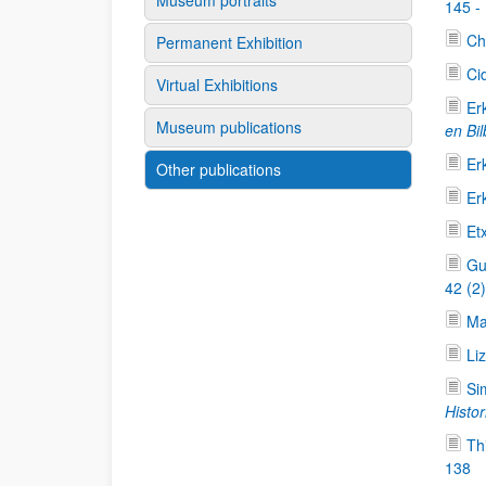
Museum portraits
145 -
Ch
Permanent Exhibition
Ci
Virtual Exhibitions
Er
Museum publications
en Bi
Er
Other publications
Er
Et
Gu
42 (2
Ma
Li
Si
Histor
Th
138