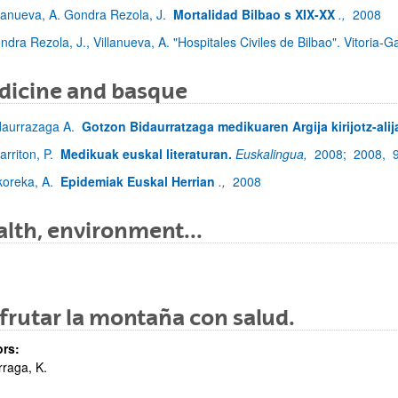
llanueva, A. Gondra Rezola, J.
Mortalidad Bilbao s XIX-XX
.,
2008
ndra Rezola, J., Villanueva, A. "Hospitales Civiles de Bilbao". Vitoria-G
dicine and basque
daurrazaga A.
Gotzon Bidaurratzaga medikuaren Argija kirijotz-alij
arriton, P.
Medikuak euskal literaturan.
Euskalingua,
2008;
2008,
koreka, A.
Epidemiak Euskal Herrian
.,
2008
lth, environment...
frutar la montaña con salud.
rs:
rraga, K.