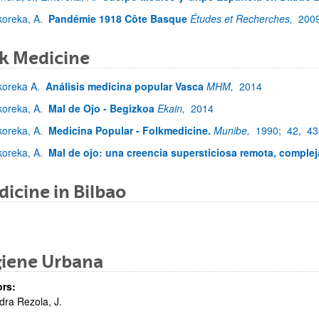
koreka, A.
Pandémie 1918 Côte Basque
Études et Recherches,
200
k Medicine
koreka A.
Análisis medicina popular Vasca
MHM,
2014
koreka, A.
Mal de Ojo - Begizkoa
Ekain,
2014
koreka, A.
Medicina Popular - Folkmedicine.
Munibe,
1990;
42,
43
koreka, A.
Mal de ojo: una creencia supersticiosa remota, complej
icine in Bilbao
giene Urbana
rs:
ra Rezola, J.