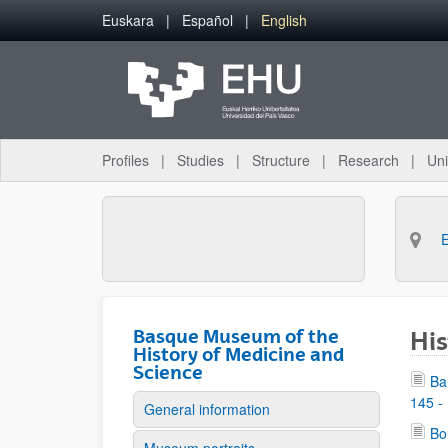
Skip to Main Content
Euskara
Español
English
Profiles
Studies
Structure
Research
Uni
Basque Museum of the
His
History of Medicine and
Science
Ba
145 -
General information
Bo