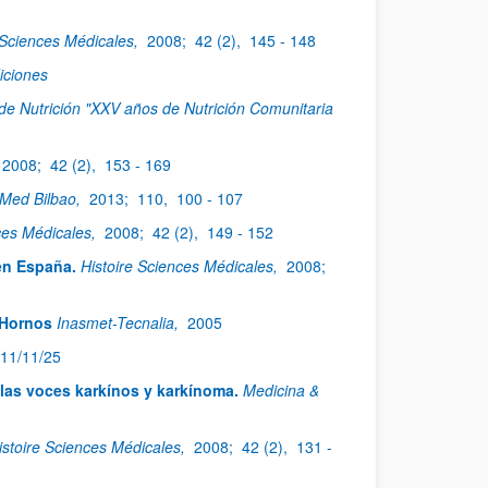
 Sciences Médicales,
2008;
42 (2),
145 - 148
iciones
de Nutrición "XXV años de Nutrición Comunitaria
2008;
42 (2),
153 - 169
Med Bilbao,
2013;
110,
100 - 107
ces Médicales,
2008;
42 (2),
149 - 152
en España.
Histoire Sciences Médicales,
2008;
 Hornos
Inasmet-Tecnalia,
2005
11/11/25
las voces karkínos y karkínoma.
Medicina &
istoire Sciences Médicales,
2008;
42 (2),
131 -