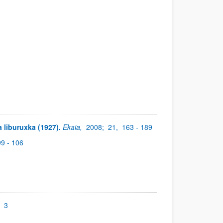
a liburuxka (1927).
Ekaia,
2008;
21,
163 - 189
99 - 106
;
3