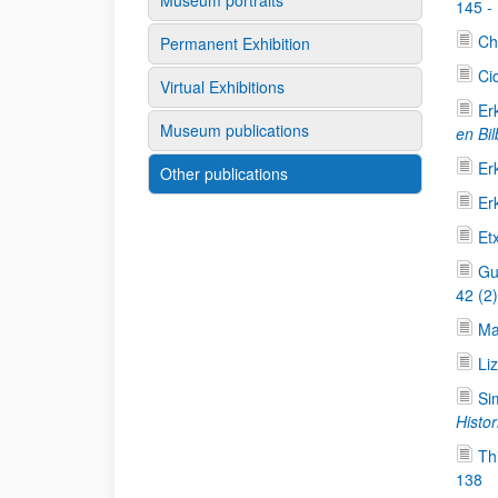
Museum portraits
145 -
Ch
Permanent Exhibition
Ci
Virtual Exhibitions
Er
Museum publications
en Bi
Er
Other publications
Er
Et
Gu
42 (2
Ma
Li
Si
Histor
Th
138