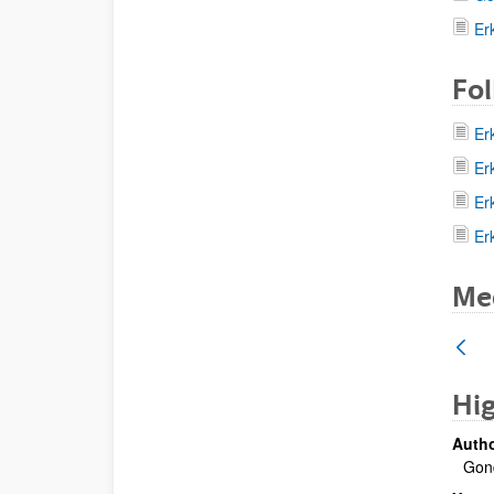
Er
Fol
Er
Er
Er
Er
Med
Hi
Autho
Gond