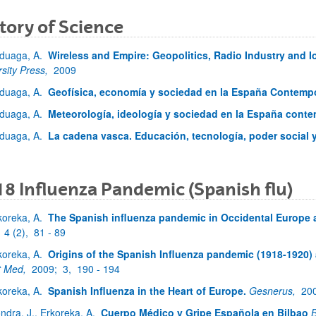
tory of Science
duaga, A.
Wireless and Empire: Geopolitics, Radio Industry and I
rsity Press,
2009
duaga, A.
Geofísica, economía y sociedad en la España Contemp
duaga, A.
Meteorología, ideología y sociedad en la España cont
duaga, A.
La cadena vasca. Educación, tecnología, poder social y
8 Influenza Pandemic (Spanish flu)
koreka, A.
The Spanish influenza pandemic in Occidental Europe 
;
4 (2),
81 - 89
koreka, A.
Origins of the Spanish Influenza pandemic (1918-1920) a
t Med,
2009;
3,
190 - 194
koreka, A.
Spanish Influenza in the Heart of Europe.
Gesnerus,
20
ndra, J., Erkoreka, A.
Cuerpo Médico y Gripe Española en Bilbao
B