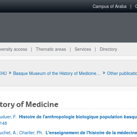
Campus of Araba
versity access
Thematic areas
Services
Directory
EHU
Basque Museum of the History of Medicine and Science
Other publicati
tory of Medicine
uduer, F.
Histoire de l'anthropologie biologique population basqu
 148
uchet, A.; Charlier, Ph.
L'enseignement de l'histoire de la médecine