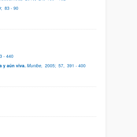
9;
83 - 90
3 - 440
a y aún viva.
Munibe,
2005;
57,
391 - 400