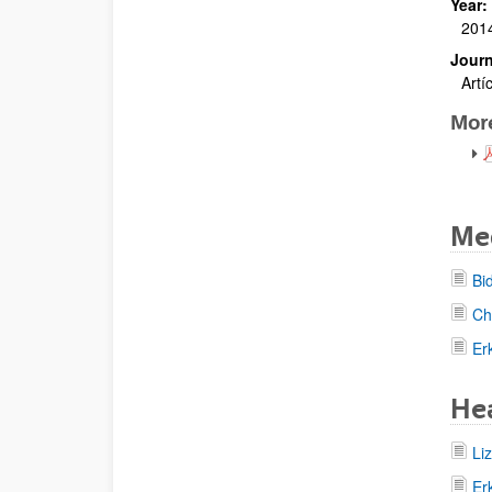
Year:
201
Journ
Artí
Mor
Me
Bi
Ch
Er
Hea
Li
Er