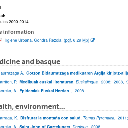
4
al:
culos 2000-2014
e information
(Opens New Window)
Higiene Urbana. Gondra Rezola
(
pdf
, 6,29
Mb
)
dicine and basque
daurrazaga A.
Gotzon Bidaurratzaga medikuaren Argija kirijotz-alij
arriton, P.
Medikuak euskal literaturan.
Euskalingua,
2008;
2008,
koreka, A.
Epidemiak Euskal Herrian
.,
2008
lth, environment...
zarraga, K.
Disfrutar la montaña con salud.
Temas Pyrenaica,
2011
koreka, A.
Saint John of Gaztelugatx.
Doniene,
2008