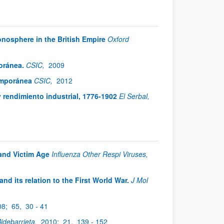
onosphere in the British Empire
Oxford
oránea.
CSIC,
2009
emporánea
CSIC,
2012
 rendimiento industrial, 1776-1902
El Serbal,
and Victim Age
Influenza Other Respi Viruses,
nd its relation to the First World War.
J Mol
08;
65,
30 - 41
idebarrieta,
2010;
21,
139 - 152