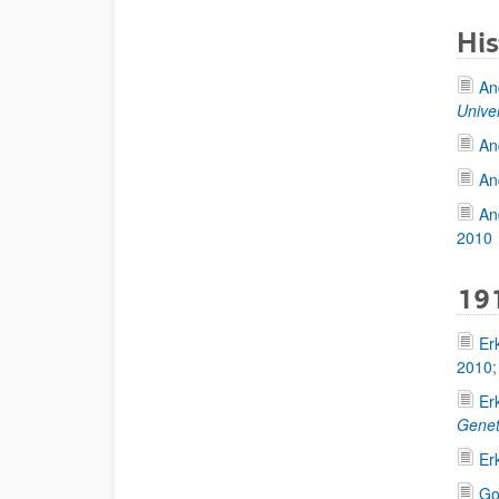
His
An
Unive
An
An
An
2010
191
Er
2010
Er
Gene
Er
Go