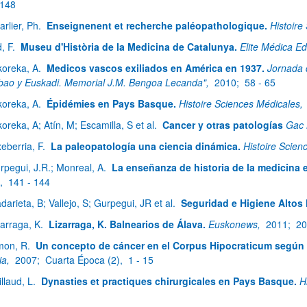
 148
arlier, Ph.
Enseignenent et recherche paléopathologique.
Histoire
d, F.
Museu d'Història de la Medicina de Catalunya.
Elite Médica Ed
koreka, A.
Medicos vascos exiliados en América en 1937.
Jornada 
lbao y Euskadi. Memorial J.M. Bengoa Lecanda",
2010;
58 - 65
koreka, A.
Épidémies en Pays Basque.
Histoire Sciences Médicales,
koreka, A; Atín, M; Escamilla, S et al.
Cancer y otras patologías
Gac 
xeberria, F.
La paleopatología una ciencia dinámica.
Histoire Scien
rpegui, J.R.; Monreal, A.
La enseñanza de historia de la medicina 
),
141 - 144
darieta, B; Vallejo, S; Gurpegui, JR et al.
Seguridad e Higiene Altos
zarraga, K.
Lizarraga, K. Balnearios de Álava.
Euskonews,
2011;
20
mon, R.
Un concepto de cáncer en el Corpus Hipocraticum según 
ia,
2007;
Cuarta Época (2),
1 - 15
illaud, L.
Dynasties et practiques chirurgicales en Pays Basque.
H