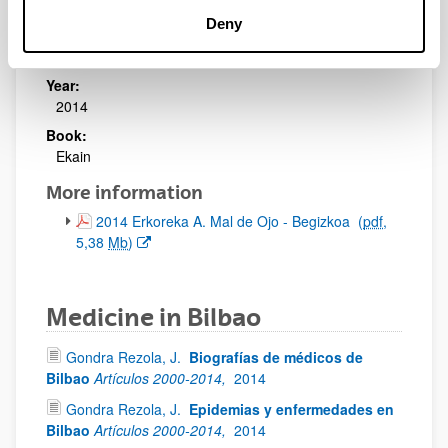
Mal de Ojo - Begizkoa
Deny
Authors:
Erkoreka, A.
Year:
2014
Book:
Ekain
More information
(Opens New Window)
2014 Erkoreka A. Mal de Ojo - Begizkoa
(
pdf
,
5,38
Mb
)
Medicine in Bilbao
Gondra Rezola, J.
Biografías de médicos de
Bilbao
Artículos 2000-2014,
2014
Gondra Rezola, J.
Epidemias y enfermedades en
Bilbao
Artículos 2000-2014,
2014