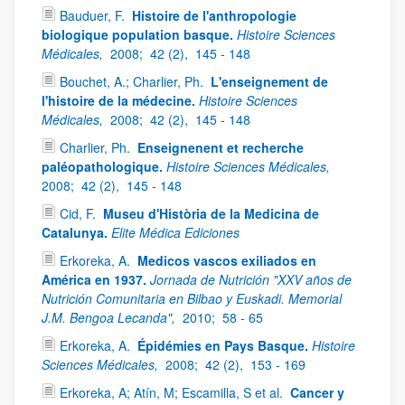
Bauduer, F.
Histoire de l'anthropologie
biologique population basque.
Histoire Sciences
Médicales,
2008;
42 (2),
145 - 148
Bouchet, A.; Charlier, Ph.
L'enseignement de
l'histoire de la médecine.
Histoire Sciences
Médicales,
2008;
42 (2),
145 - 148
Charlier, Ph.
Enseignenent et recherche
paléopathologique.
Histoire Sciences Médicales,
2008;
42 (2),
145 - 148
Cid, F.
Museu d'Història de la Medicina de
Catalunya.
Elite Médica Ediciones
Erkoreka, A.
Medicos vascos exiliados en
América en 1937.
Jornada de Nutrición "XXV años de
Nutrición Comunitaria en Bilbao y Euskadi. Memorial
J.M. Bengoa Lecanda",
2010;
58 - 65
Erkoreka, A.
Épidémies en Pays Basque.
Histoire
Sciences Médicales,
2008;
42 (2),
153 - 169
Erkoreka, A; Atín, M; Escamilla, S et al.
Cancer y