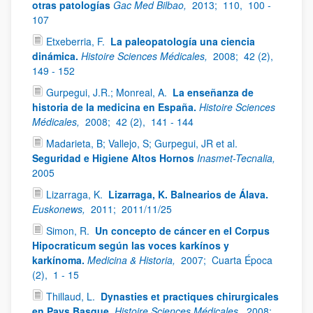
otras patologías
Gac Med Bilbao,
2013;
110,
100 -
107
Etxeberria, F.
La paleopatología una ciencia
dinámica.
Histoire Sciences Médicales,
2008;
42 (2),
149 - 152
Gurpegui, J.R.; Monreal, A.
La enseñanza de
historia de la medicina en España.
Histoire Sciences
Médicales,
2008;
42 (2),
141 - 144
Madarieta, B; Vallejo, S; Gurpegui, JR et al.
Seguridad e Higiene Altos Hornos
Inasmet-Tecnalia,
2005
Lizarraga, K.
Lizarraga, K. Balnearios de Álava.
Euskonews,
2011;
2011/11/25
Simon, R.
Un concepto de cáncer en el Corpus
Hipocraticum según las voces karkínos y
karkínoma.
Medicina & Historia,
2007;
Cuarta Época
(2),
1 - 15
Thillaud, L.
Dynasties et practiques chirurgicales
en Pays Basque.
Histoire Sciences Médicales,
2008;