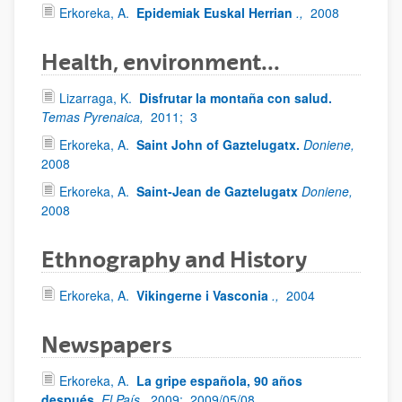
Erkoreka, A.
Epidemiak Euskal Herrian
.,
2008
Health, environment...
Lizarraga, K.
Disfrutar la montaña con salud.
Temas Pyrenaica,
2011;
3
Erkoreka, A.
Saint John of Gaztelugatx.
Doniene,
2008
Erkoreka, A.
Saint-Jean de Gaztelugatx
Doniene,
2008
Ethnography and History
Erkoreka, A.
Vikingerne i Vasconia
.,
2004
Newspapers
Erkoreka, A.
La gripe española, 90 años
después.
El País,
2009;
2009/05/08