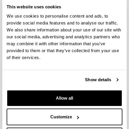
Erkoreka, A.
The Spanish influenza pandemic in
This website uses cookies
Occidental Europe and Victim Age
Influenza Other
Respi Viruses,
2010;
4 (2),
81 - 89
We use cookies to personalise content and ads, to
Erkoreka, A.
Origins of the Spanish Influenza
provide social media features and to analyse our traffic.
pandemic (1918-1920) and its relation to the First
We also share information about your use of our site with
World War.
J Mol Genet Med,
2009;
3,
190 - 194
our social media, advertising and analytics partners who
may combine it with other information that you’ve
Erkoreka, A.
Spanish Influenza in the Heart of
Europe.
Gesnerus,
2008;
65,
30 - 41
provided to them or that they’ve collected from your use
of their services.
Gondra, J., Erkoreka, A.
Cuerpo Médico y Gripe
Española en Bilbao
Bidebarrieta,
2010;
21,
139 -
152
Erkoreka, A.
Pandémie 1918 Côte Basque
Show details
Études
et Recherches,
2009;
83 - 90
Allow all
Folk Medicine
Customize