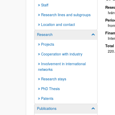
Staff
Resea
Iván
Research lines and subgroups
Perio
Location and contact
from
Finan
Research
Show/hide su
Inte
Projects
Total
220
Cooperation with industry
Involvement in international
networks
Research stays
PhD Thesis
Patents
Publications
Show/hide su