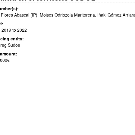
rcher(s):
 Flores Abascal (IP), Moises Odriozola Maritorena, Iñaki Gómez Arriar
d:
 2019 to 2022
cing entity:
bpages
rreg Sudoe
 amount:
.000€
bpages