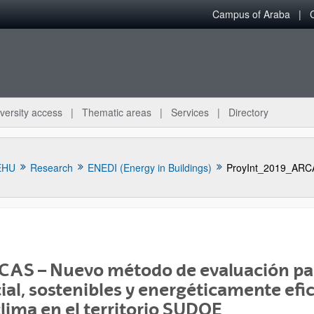
Campus of Araba
versity access
Thematic areas
Services
Directory
EHU
Research
ENEDI (Energy in Buildings)
ProyInt_2019_ARC
AS – Nuevo método de evaluación para
bpages
ial, sostenibles y energéticamente efi
clima en el territorio SUDOE