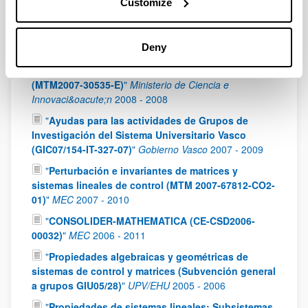
Customize
Investigaci&oacute;n del Sistema Universitario
Vasco (GIC10/169-IT361-10)
"
Gobierno Vasco
2010
-
2012
Deny
"
Acción Complementaria: Álgebra Lineal,
Análisis Matricial y Aplicaciones (ALAMA)
(MTM2007-30535-E)
"
Ministerio de Ciencia e
Innovaci&oacute;n
2008
-
2008
"
Ayudas para las actividades de Grupos de
Investigación del Sistema Universitario Vasco
(GIC07/154-IT-327-07)
"
Gobierno Vasco
2007
-
2009
"
Perturbación e invariantes de matrices y
sistemas lineales de control (MTM 2007-67812-CO2-
01)
"
MEC
2007
-
2010
"
CONSOLIDER-MATHEMATICA (CE-CSD2006-
00032)
"
MEC
2006
-
2011
"
Propiedades algebraicas y geométricas de
sistemas de control y matrices (Subvención general
a grupos GIU05/28)
"
UPV/EHU
2005
-
2006
"
Propiedades de sistemas lineales: Subsistemas