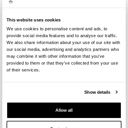
Unibertsitatea (2016) (GIU16/42)
"
UPV/EHU
2017
-
2019
"
Red de Excelencia ALAMA (MTM2015-68805-
This website uses cookies
REDT)
"
MINECO
2015
-
2017
We use cookies to personalise content and ads, to
"
Sistemas lineales y cuadráticos, y perturbación
provide social media features and to analyse our traffic.
de matrices (MTM2013-40960-P)
"
MINECO
2014
-
We also share information about your use of our site with
2017
our social media, advertising and analytics partners who
"
Ayudas para las actividades de Grupos de
may combine it with other information that you’ve
Investigación del Sistema Universitario Vasco
provided to them or that they’ve collected from your use
(GIC13/IT710-13)
"
Gobierno Vasco
2013
-
2015
of their services.
"
Propiedades algebraicas, analíticas y
geométricas de sistemas lineales de control y
matrices (MTM2010-19356-C02-01)
"
Ministerio de
Show details
Ciencia e Innovación
2011
-
2014
"
Unidad de Formación e Investigación de
Matemáticas y aplicaciones (UFI11/52)
"
UPV/EHU
Allow all
2011
-
2017
"
Ayudas para las actividades de Grupos de