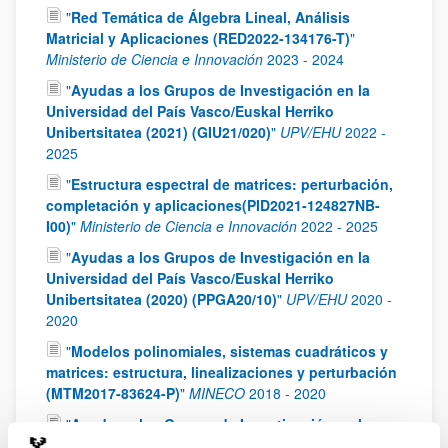
"
Red Temática de Álgebra Lineal, Análisis
Matricial y Aplicaciones (RED2022-134176-T)
"
Ministerio de Ciencia e Innovación
2023
-
2024
"
Ayudas a los Grupos de Investigación en la
Universidad del País Vasco/Euskal Herriko
Unibertsitatea (2021) (GIU21/020)
"
UPV/EHU
2022
-
2025
"
Estructura espectral de matrices: perturbación,
completación y aplicaciones(PID2021-124827NB-
I00)
"
Ministerio de Ciencia e Innovación
2022
-
2025
"
Ayudas a los Grupos de Investigación en la
Universidad del País Vasco/Euskal Herriko
Unibertsitatea (2020) (PPGA20/10)
"
UPV/EHU
2020
-
2020
"
Modelos polinomiales, sistemas cuadráticos y
matrices: estructura, linealizaciones y perturbación
(MTM2017-83624-P)
"
MINECO
2018
-
2020
"
Ayudas a los Grupos de Investigación en la
Universidad del País Vasco/Euskal Herriko