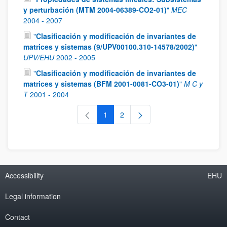
y perturbación (MTM 2004-06389-CO2-01)
"
MEC
2004
-
2007
"
Clasificación y modificación de invariantes de
matrices y sistemas (9/UPV00100.310-14578/2002)
"
UPV/EHU
2002
-
2005
"
Clasificación y modificación de invariantes de
matrices y sistemas (BFM 2001-0081-CO3-01)
"
M C y
T
2001
-
2004
1
2
Page
Page
Accessibility
EHU
Legal information
Contact