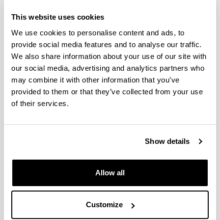
VIII Premio Internacional Treelogic
al espíritu innovador
This website uses cookies
Treelogic convoca anualmente estos
We use cookies to personalise content and ads, to
premios con el objetivo de reconocer,
provide social media features and to analyse our traffic.
estimular y difundir la iniciativa
We also share information about your use of our site with
our social media, advertising and analytics partners who
innovadora de los estudiantes
may combine it with other information that you’ve
universitarios.
provided to them or that they’ve collected from your use
05/02/2014
of their services.
Show details
Allow all
Customize