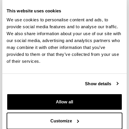
coste del curso
incluyendo las comidas que figuran
en el programa para los días 17 y 18 de noviembre
.
This website uses cookies
Cupo de personas por universidad:
We use cookies to personalise content and ads, to
provide social media features and to analyse our traffic.
Inicialmente solamente se admitirá la inscripción
de dos personas por Universidad.
We also share information about your use of our site with
Si después de confirmar la inscripción de las
our social media, advertising and analytics partners who
primeras personas de todas las Universidades,
may combine it with other information that you’ve
quedasen plazas vacantes, se admitiría la
provided to them or that they’ve collected from your use
inscripción de las terceras personas de las
of their services.
Universidades hasta agotar el cupo.
El orden de las inscripciones lo establece el
propio sistema de forma inmediata al momento
en que se confirma y finaliza la inscripción.
Show details
Si se produjera la renuncia de una persona de
una Universidad que ya había confirmado su
inscripción, su plaza sería considerada como
Allow all
vacante siendo de aplicación lo indicado en los
guiones anteriores.
Las cuotas de inscripción pagadas en el
Customize
momento de la misma, por las personas que