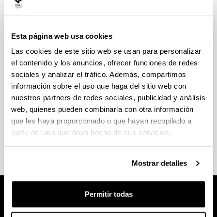
Solicitud de programas de asignaturas
Esta página web usa cookies
La solicitud se enviará por correo electrónico a la
Las cookies de este sitio web se usan para personalizar
dirección:
secretaria.etsa@ehu.eus
el contenido y los anuncios, ofrecer funciones de redes
sociales y analizar el tráfico. Además, compartimos
(Abre una nueva ventana)
Plan 1983
(
PDF
, 156,86
KB
)
información sobre el uso que haga del sitio web con
nuestros partners de redes sociales, publicidad y análisis
(Abre una nueva ventana)
Plan 2003
(
PDF
, 106,62
KB
)
web, quienes pueden combinarla con otra información
que les haya proporcionado o que hayan recopilado a
(Abre una nueva ventana)
Grado en Fundamentos de Arquitectura
(
PDF
,
139,92
KB
)
partir del uso que haya hecho de sus servicios.
Mostrar detalles
Permitir todas