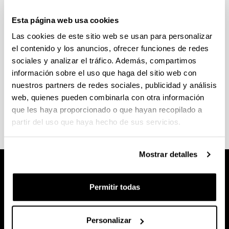
Cursos STCW
Esta página web usa cookies
Las cookies de este sitio web se usan para personalizar
(Abre una nueva ventana)
el contenido y los anuncios, ofrecer funciones de redes
Curso STCW - Certificado de Suficiencia en
sociales y analizar el tráfico. Además, compartimos
Alto Voltaje
información sobre el uso que haga del sitio web con
nuestros partners de redes sociales, publicidad y análisis
(Abre una nueva ventana)
web, quienes pueden combinarla con otra información
Curso STCW - Cursos de Actualización en
que les haya proporcionado o que hayan recopilado a
Operaciones de Carga en Buques Tanque
partir del uso que haya hecho de sus servicios.
Mostrar detalles
Permitir todas
Personalizar