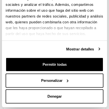
política vasca de la
sociales y analizar el tráfico. Además, compartimos
contemporaneidad: biografía
información sobre el uso que haga del sitio web con
colectiva y análisis
nuestros partners de redes sociales, publicidad y análisis
web, quienes pueden combinarla con otra información
prosopográfico
que les haya proporcionado o que hayan recopilado a
partir del uso que haya hecho de sus servicios.
"El elegido de los elegidos". La
Mostrar detalles
Presidencia del Parlamento en la
España contemporánea (1810-
2019).
Permitir todas
Autoría:
URQUIJO, M.
Personalizar
Año:
2022
Denegar
Ciudad de edición y/o Editorial:
Madrid, Silex.