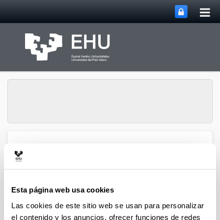
Abri
Saltar al contenido principal
me
prin
Grupo de Investigación
Abrir/cerrar m
Menú
Biography & Parliament
Esta página web usa cookies
Publicaciones - Actores y
Las cookies de este sitio web se usan para personalizar
gestión pública de la élites
el contenido y los anuncios, ofrecer funciones de redes