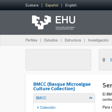
Saltar al contenido principal
Euskara
Español
English
Perfiles
Estudios
Estructura
Investigación
BMCC (Basque Microalgae
Ser
Culture Collection)
El BM
BMCC
Mostrar/ocult
confo
Para 
Colección