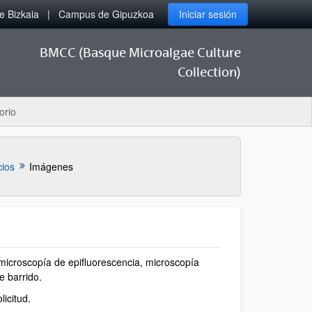
 Bizkaia
Campus de Gipuzkoa
Iniciar sesión
BMCC (Basque Microalgae Culture
Collection)
orio
cios
Imágenes
 microscopía de epifluorescencia, microscopía
e barrido.
icitud.