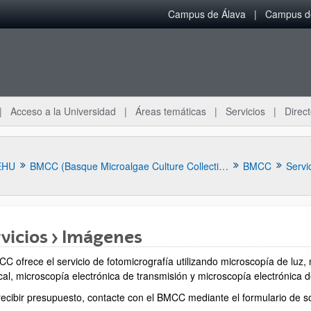
Campus de Álava
Campus de
Acceso a la Universidad
Áreas temáticas
Servicios
Direct
EHU
BMCC (Basque Microalgae Culture Collection)
BMCC
Servi
vicios > Imágenes
CC ofrece el servicio de fotomicrografía utilizando microscopía de luz,
ar subpáginas
cal, microscopía electrónica de transmisión y microscopía electrónica d
recibir presupuesto, contacte con el BMCC mediante el formulario de sol