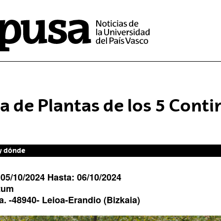
ia de Plantas de los 5 Cont
y dónde
:
05/10/2024
Hasta:
06/10/2024
tum
a
. -
48940
-
Leioa-Erandio
(Bizkaia)