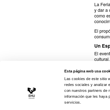
La Feri
y dar a
como esc
conocimi
El propó
consumi
Un Esp
El even
cultura
especies
facilida
Esta página web usa cook
El Arbo
Las cookies de este sitio 
aparcam
redes sociales y analizar 
para tod
con nuestros partners de r
información que les haya 
servicios.