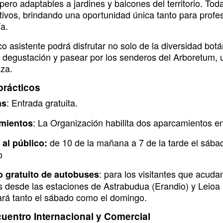
pero adaptables a jardines y balcones del territorio. Tod
tivos, brindando una oportunidad única tanto para profe
ía.
co asistente podrá disfrutar no solo de la diversidad bot
 degustación y pasear por los senderos del Arboretum, u
eza.
prácticos
: Entrada gratuita.
as
: La Organización habilita dos aparcamientos e
mientos
de 10 de la mañana a 7 de la tarde el sábad
 al público:
o
: para los visitantes que acud
o gratuito de autobuses
os desde las estaciones de Astrabudua (Erandio) y Leioa
ará tanto el sábado como el domingo.
uentro Internacional y Comercial