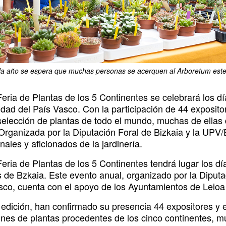
 año se espera que muchas personas se acerquen al Arboretum este 
ipción
Feria de Plantas de los 5 Continentes se celebrará los d
idad del País Vasco. Con la participación de 44 exposito
selección de plantas de todo el mundo, muchas de ellas
 Organizada por la Diputación Foral de Bizkaia y la UPV/
nales y aficionados de la jardinería.
Feria de Plantas de los 5 Continentes tendrá lugar los d
de Bzkaia. Este evento anual, organizado por la Diputac
sco, cuenta con el apoyo de los Ayuntamientos de Leioa
 edición, han confirmado su presencia 44 expositores y 
ones de plantas procedentes de los cinco continentes, 