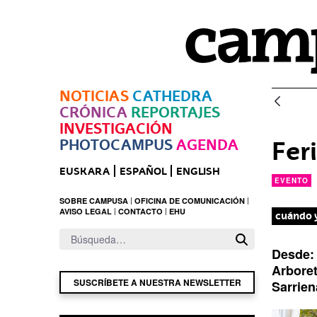
Saltar al contenido principal
NOTICIAS
CATHEDRA
CRÓNICA
REPORTAJES
INVESTIGACIÓN
PHOTOCAMPUS
AGENDA
Fer
EUSKARA
ESPAÑOL
ENGLISH
EVENTO
SOBRE CAMPUSA
OFICINA DE COMUNICACIÓN
AVISO LEGAL
CONTACTO
EHU
cuándo 
Desde
l
Arbore
u
SUSCRÍBETE A NUESTRA NEWSLETTER
Sarrien
g
a
r