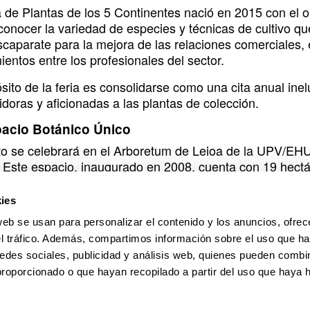
a de Plantas de los 5 Continentes nació en 2015 con el o
 conocer la variedad de especies y técnicas de cultivo q
aparate para la mejora de las relaciones comerciales, es
entos entre los profesionales del sector.
sito de la feria es consolidarse como una cita anual ine
doras y aficionadas a las plantas de colección.
acio Botánico Único
to se celebrará en el Arboretum de Leioa de la UPV/EHU,
l. Este espacio, inaugurado en 2008, cuenta con 19 hect
 de los cinco continentes. Su localización estratégica, c
des de acceso y los servicios disponibles, lo convierten e
ies
retum se encuentra dotado de todos los servicios necesar
web se usan para personalizar el contenido y los anuncios, ofrec
iento, autobuses y aulas de conferencias, garantizand
el tráfico. Además, compartimos información sobre el uso que ha
os los asistentes.
edes sociales, publicidad y análisis web, quienes pueden combin
proporcionado o que hayan recopilado a partir del uso que haya