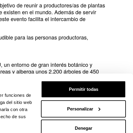
bjetivo de reunir a productores/as de plantas
ue existen en el mundo. Además de servir
te evento facilita el intercambio de
ludible para las personas productoras,
 un entorno de gran interés botánico y
áreas y alberga unos 2.200 árboles de 450
ercana al Bilbao Metropolitano, junto con las
n el escenario perfecto para la feria.
Permitir todas
ios para el público, incluyendo áreas de
er funciones de
o así una experiencia cómoda y enriquecedora
ga del sitio web
Personalizar
arla con otra
 hecho de sus
Denegar