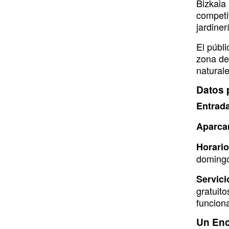
k
k
Bizkaia 
o
i
r
e
y
competi
jardiner
k
n
a
m
El públi
zona de
natural
Datos 
Entrad
Aparca
Horario
doming
Servici
gratuit
funcion
Un Enc